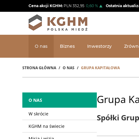
Przejdź
Cena akcji KGHM:
PLN
352,95
0,60
%
Ostatnia aktualiz
do
treści
O nas
Biznes
Inwestorzy
Zrówn
STRONA GŁÓWNA
O NAS
GRUPA KAPITAŁOWA
Ścieżka
nawigacyjna
Grupa Ka
O NAS
W skrócie
Spółki Gru
KGHM na świecie
Misja i wizja