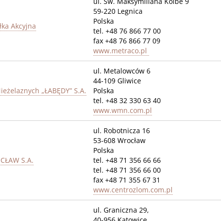
ul. Św. Maksymiliana Kolbe 9
59-220 Legnica
Polska
ka Akcyjna
tel. +48 76 866 77 00
fax +48 76 866 77 09
www.metraco.pl
ul. Metalowców 6
44-109 Gliwice
ieżelaznych „ŁABĘDY” S.A.
Polska
tel. +48 32 330 63 40
www.wmn.com.pl
ul. Robotnicza 16
53-608 Wrocław
Polska
ŁAW S.A.
tel. +48 71 356 66 66
tel. +48 71 356 66 00
fax +48 71 355 67 31
www.centrozlom.com.pl
ul. Graniczna 29,
40-956 Katowice