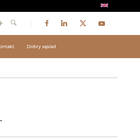
Obraz
Obraz
Obraz
Social
Obraz
Facebook
LinkedIn
Twitter
Youtube
Szukaj
media
ontakt
Dobry sąsiad
A.