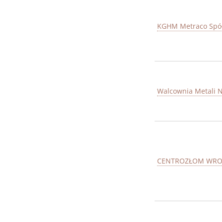
KGHM Metraco Spół
Walcownia Metali N
CENTROZŁOM WROC