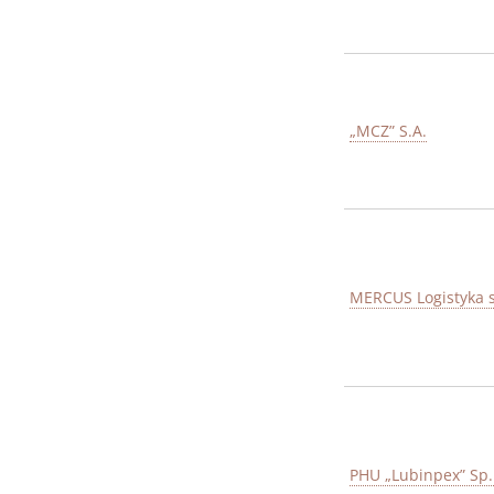
„MCZ” S.A.
MERCUS Logistyka sp
PHU „Lubinpex” Sp. 