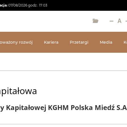
acja:
07/08/2026
godz.:
17:03
oważony rozwój
Kariera
Przetargi
Media
K
pitałowa
py Kapitałowej KGHM Polska Miedź S.