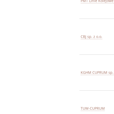
PMT Linie Kolejowe 
CBJ sp. z o.o.
KGHM CUPRUM sp. z
TUW-CUPRUM