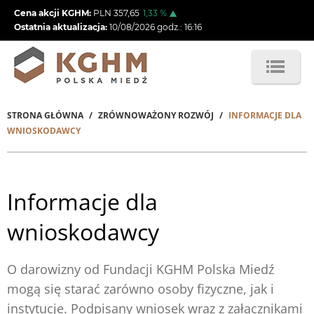
Przejdź
Cena akcji KGHM:
PLN
357,65
1,33
%
do
Ostatnia aktualizacja:
10/08/2026
godz.:
16:16
treści
STRONA GŁÓWNA
ZRÓWNOWAŻONY ROZWÓJ
INFORMACJE DLA
Ścieżka
WNIOSKODAWCY
nawigacyjna
Informacje dla
wnioskodawcy
O darowizny od Fundacji KGHM Polska Miedź
mogą się starać zarówno osoby fizyczne, jak i
instytucje. Podpisany wniosek wraz z załącznikami