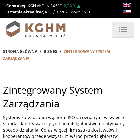
Przejdź
Cena akcji KGHM:
PLN
346,10
2,08
%
do
Ostatnia aktualizacja:
05/08/2026
godz.:
17:01
treści
STRONA GŁÓWNA
BIZNES
ZINTEGROWANY SYSTEM
Ścieżka
ZARZĄDZANIA
nawigacyjna
Zintegrowany System
Zarządzania
Systemy zarządzania wg norm ISO są uznanymi w świecie
standardami wskazującymi przedsiębiorstwom optymalny
sposób działania. Coraz więcej firm szuka dostawców i
kooperantów przede wszystkim wśród przedsiębiorstw