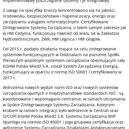
implementowały poszczególne systemy i je integrowały.
Z uwagi na specyfikę branży koncentrowano się na jakości,
środowisku, bezpieczeństwie i higienie pracy, energii oraz
zarządzaniu usługami informatycznymi. Certyfikowane
Zintegrowane Systemy Zarządzania, o takim samym zakresie jak
w HM Cedynia, funkcjonują również od wielu lat w Zakładzie
Hydrotechnicznym, ZWR, HM Legnica i HM Głogów.
Od 2015 r. podjęto działania mające na celu zintegrowanie
systemów funkcjonujących w Oddziałach na poziomie Spółki.
Pierwszym wspólnym systemem zarządzania obejmującym cały
KGHM Polska Miedź S.A. został System Zarządzania Energią,
funkcjonujący w oparciu o normę ISO 50001 i certyfikowany w
2017 r.
Wdrożenia nowych wydań norm ISO oraz nowych systemów
zarządzania opartych o międzynarodowe standardach ISO - są
koordynowane i wspomagane centralnie, w ramach utrzymania
w Spółce Zintegrowanego Systemu Zarządzania. Kolejnym
krokiem w ramach integracji było wdrożenie w Centrali oraz
O/COPI KGHM Polska Miedź S.A. Systemu Zarządzania BHP
opartego na normie ISO 45001 i jego grupowa certyfikacja oraz
wdrożenie Systemu Zarządzania Działaniami Antykorupcyjnymi