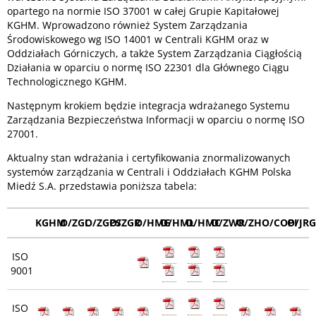
opartego na normie ISO 37001 w całej Grupie Kapitałowej
KGHM. Wprowadzono również System Zarządzania
Środowiskowego wg ISO 14001 w Centrali KGHM oraz w
Oddziałach Górniczych, a także System Zarządzania Ciągłością
Działania w oparciu o normę ISO 22301 dla Głównego Ciągu
Technologicznego KGHM.
Następnym krokiem będzie integracja wdrażanego Systemu
Zarządzania Bezpieczeństwa Informacji w oparciu o normę ISO
27001.
Aktualny stan wdrażania i certyfikowania znormalizowanych
systemów zarządzania w Centrali i Oddziałach KGHM Polska
Miedź S.A. przedstawia poniższa tabela:
KGHM
O/ZGL
O/ZGPS
O/ZGR
O/HMG
O/HML
O/HMC
O/ZWR
O/ZH
O/COPI
O/JR
ISO
9001
ISO