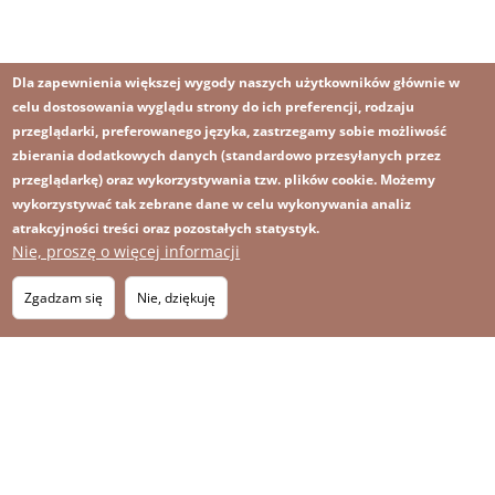
Dla zapewnienia większej wygody naszych użytkowników głównie w
celu dostosowania wyglądu strony do ich preferencji, rodzaju
przeglądarki, preferowanego języka, zastrzegamy sobie możliwość
zbierania dodatkowych danych (standardowo przesyłanych przez
przeglądarkę) oraz wykorzystywania tzw. plików cookie. Możemy
wykorzystywać tak zebrane dane w celu wykonywania analiz
atrakcyjności treści oraz pozostałych statystyk.
Nie, proszę o więcej informacji
Obraz
Obraz
Zapisz się na newsletter
RSS
Footer
Zgadzam się
Nie, dziękuję
OBRAZ
menu
MAPA STRONY
with
icons
2026 KGHM Wszelkie prawa zastrzeżone
Nota prawna
Polityka prywatności
Kontakt