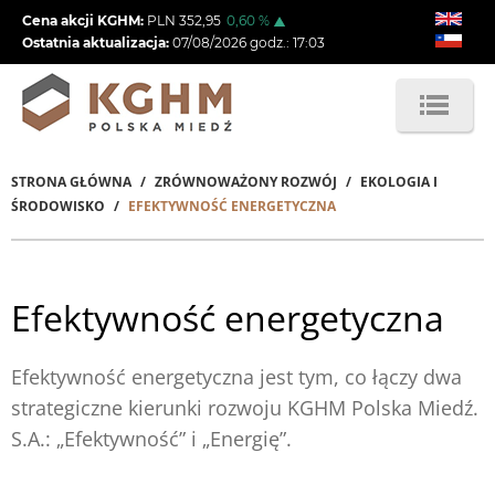
Przejdź
Cena akcji KGHM:
PLN
352,95
0,60
%
do
Ostatnia aktualizacja:
07/08/2026
godz.:
17:03
treści
STRONA GŁÓWNA
ZRÓWNOWAŻONY ROZWÓJ
EKOLOGIA I
Ścieżka
ŚRODOWISKO
EFEKTYWNOŚĆ ENERGETYCZNA
nawigacyjna
Efektywność energetyczna
Efektywność energetyczna jest tym, co łączy dwa
strategiczne kierunki rozwoju KGHM Polska Miedź.
S.A.: „Efektywność” i „Energię”.