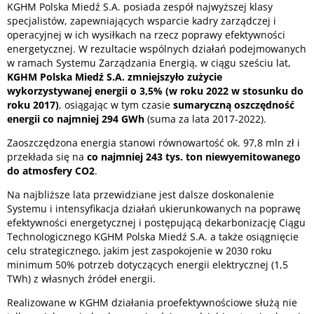
KGHM Polska Miedź S.A. posiada zespół najwyższej klasy
specjalistów, zapewniających wsparcie kadry zarządczej i
operacyjnej w ich wysiłkach na rzecz poprawy efektywności
energetycznej. W rezultacie wspólnych działań podejmowanych
w ramach Systemu Zarządzania Energią, w ciągu sześciu lat,
KGHM Polska Miedź S.A. zmniejszyło zużycie
wykorzystywanej energii o 3,5% (w roku 2022 w stosunku do
roku 2017)
, osiągając w tym czasie
sumaryczną oszczędność
energii co najmniej 294 GWh
(suma za lata 2017-2022).
Zaoszczędzona energia stanowi równowartość ok. 97,8 mln zł i
przekłada się na
co najmniej 243 tys. ton niewyemitowanego
do atmosfery CO2
.
Na najbliższe lata przewidziane jest dalsze doskonalenie
Systemu i intensyfikacja działań ukierunkowanych na poprawę
efektywności energetycznej i postępującą dekarbonizację Ciągu
Technologicznego KGHM Polska Miedź S.A. a także osiągnięcie
celu strategicznego, jakim jest zaspokojenie w 2030 roku
minimum 50% potrzeb dotyczących energii elektrycznej (1,5
TWh) z własnych źródeł energii.
Realizowane w KGHM działania proefektywnościowe służą nie