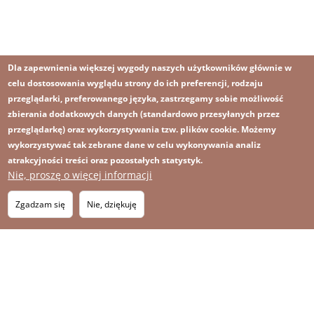
Dla zapewnienia większej wygody naszych użytkowników głównie w
celu dostosowania wyglądu strony do ich preferencji, rodzaju
przeglądarki, preferowanego języka, zastrzegamy sobie możliwość
zbierania dodatkowych danych (standardowo przesyłanych przez
przeglądarkę) oraz wykorzystywania tzw. plików cookie. Możemy
wykorzystywać tak zebrane dane w celu wykonywania analiz
atrakcyjności treści oraz pozostałych statystyk.
Nie, proszę o więcej informacji
Obraz
Obraz
Zapisz się na newsletter
RSS
Footer
Zgadzam się
Nie, dziękuję
OBRAZ
menu
MAPA STRONY
with
icons
2026 KGHM Wszelkie prawa zastrzeżone