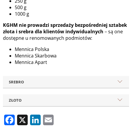
250 g
500 g
1000 g
KGHM nie prowadzi sprzedaży bezpośredniej
sztabek
złota i srebra dla klientów indywidualnych
– są one
dostępne u renomowanych podmiotów:
Mennica Polska
Mennica Skarbowa
Mennica Apart
SREBRO
ZŁOTO
Facebook
X
LinkedIn
Email