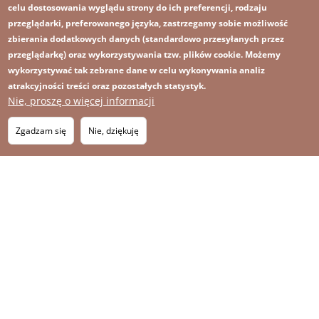
celu dostosowania wyglądu strony do ich preferencji, rodzaju
przeglądarki, preferowanego języka, zastrzegamy sobie możliwość
zbierania dodatkowych danych (standardowo przesyłanych przez
przeglądarkę) oraz wykorzystywania tzw. plików cookie. Możemy
wykorzystywać tak zebrane dane w celu wykonywania analiz
atrakcyjności treści oraz pozostałych statystyk.
Nie, proszę o więcej informacji
Obraz
Obraz
Zapisz się na newsletter
RSS
Footer
Zgadzam się
Nie, dziękuję
OBRAZ
menu
MAPA STRONY
with
icons
2026 KGHM Wszelkie prawa zastrzeżone
Nota prawna
Polityka prywatności
Kontakt
Menu
Platforma sygnalisty
stopka