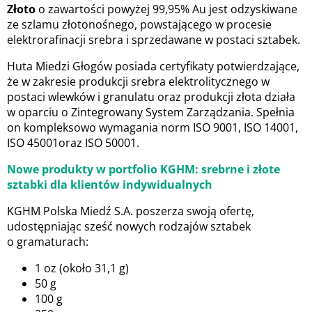
Złoto
o zawartości powyżej 99,95% Au jest odzyskiwane
ze szlamu złotonośnego, powstającego w procesie
elektrorafinacji srebra i sprzedawane w postaci sztabek.
Huta Miedzi Głogów posiada certyfikaty potwierdzające,
że w zakresie produkcji srebra elektrolitycznego w
postaci wlewków i granulatu oraz produkcji złota działa
w oparciu o Zintegrowany System Zarządzania. Spełnia
on kompleksowo wymagania norm ISO 9001, ISO 14001,
ISO 45001oraz ISO 50001.
Nowe produkty w portfolio KGHM: srebrne i złote
sztabki dla klientów indywidualnych
KGHM Polska Miedź S.A. poszerza swoją ofertę,
udostępniając sześć nowych rodzajów sztabek
o gramaturach:
1 oz (około 31,1 g)
50 g
100 g