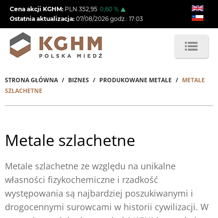
Przejdź
Cena akcji KGHM:
PLN
352,95
0,60
%
do
Ostatnia aktualizacja:
07/08/2026
godz.:
17:03
treści
STRONA GŁÓWNA
BIZNES
PRODUKOWANE METALE
METALE
Ścieżka
SZLACHETNE
nawigacyjna
Metale szlachetne
Metale szlachetne ze względu na unikalne
własności fizykochemiczne i rzadkość
występowania są najbardziej poszukiwanymi i
drogocennymi surowcami w historii cywilizacji. W