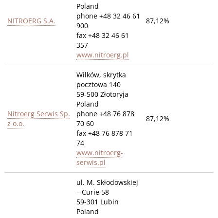
Poland
phone +48 32 46 61
NITROERG S.A.
87,12%
900
fax +48 32 46 61
357
www.nitroerg.pl
Wilków, skrytka
pocztowa 140
59-500 Złotoryja
Poland
Nitroerg Serwis Sp.
phone +48 76 878
87,12%
z o.o.
70 60
fax +48 76 878 71
74
www.nitroerg-
serwis.pl
ul. M. Skłodowskiej
– Curie 58
59-301 Lubin
Poland