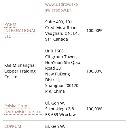
www.uzdrowisko-
swieradow.pl
Suite 400, 191
KGHM
Creditview Road
INTERNATIONAL
100,00%
Vaughan, ON, L4L
LTD.
9T1 Canada
Unit 1608,
Citigroup Tower,
HuaYuan Shi Qiao
KGHM Shanghai
Road 33,
Copper Traiding
100,00%
New PuDong
Co. Ltd.
District,
Shanghai 200120,
P.R. China
ul. Gen W.
Polska Grupa
Sikorskiego 2-8
100,00%
Uzdrowisk sp. z o.o.
53-659 Wrocław
CUPRUM
ul. Gen W.