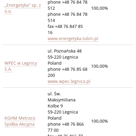
phone +48 76 84 78
„Energetyka” sp. z
512
100,00%
o.o.
phone +48 76 84 78
514
fax +48 76 847 85
16
www.energetyka.lubin.pl
ul. Poznańska 48
59-220 Legnica
WPEC w Legnicy
Poland
100,00%
S.A.
phone +48 76 85 68
200
www.wpec.legnica.pl
ul. Św.
Maksymiliana
Kolbe 9
59-220 Legnica
KGHM Metraco
Poland
100,00%
Spółka Akcyjna
phone +48 76 866
77 00