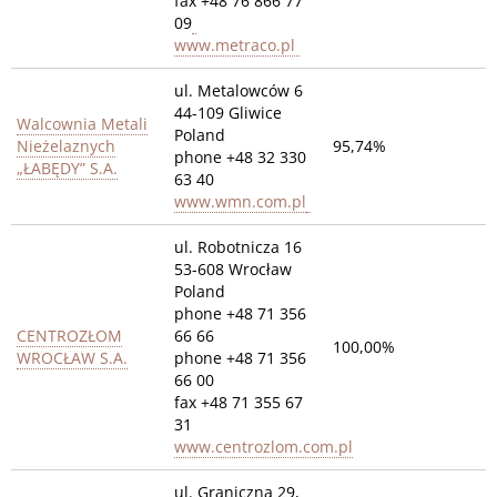
fax +48 76 866 77
09
www.metraco.pl
ul. Metalowców 6
44-109 Gliwice
Walcownia Metali
Poland
Nieżelaznych
95,74%
phone +48 32 330
„ŁABĘDY” S.A.
63 40
www.wmn.com.pl
ul. Robotnicza 16
53-608 Wrocław
Poland
phone +48 71 356
CENTROZŁOM
66 66
100,00%
WROCŁAW S.A.
phone +48 71 356
66 00
fax +48 71 355 67
31
www.centrozlom.com.pl
ul. Graniczna 29,