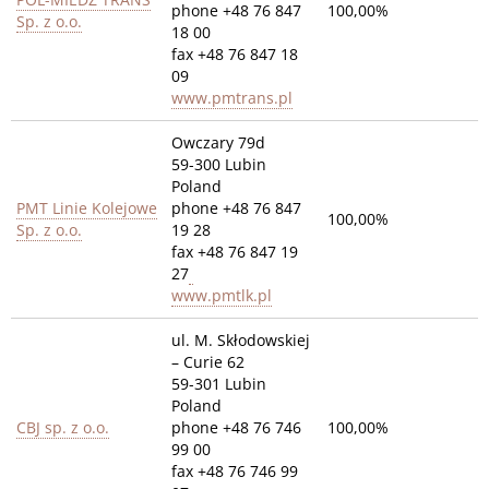
phone +48 76 847
100,00%
Sp. z o.o.
18 00
fax +48 76 847 18
09
www.pmtrans.pl
Owczary 79d
59-300 Lubin
Poland
PMT Linie Kolejowe
phone +48 76 847
100,00%
Sp. z o.o.
19 28
fax +48 76 847 19
27
www.pmtlk.pl
ul. M. Skłodowskiej
– Curie 62
59-301 Lubin
Poland
CBJ sp. z o.o.
phone +48 76 746
100,00%
99 00
fax +48 76 746 99