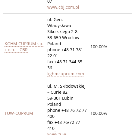
07
www.cbj.com.pl
ul. Gen.
Władysława
Sikorskiego 2-8
53-659 Wrocław
KGHM CUPRUM sp.
Poland
100,00%
z o.o. – CBR
phone +48 71 781
22 01
fax +48 71 344 35
36
kghmcuprum.com
ul. M. Skłodowskiej
– Curie 82
59-301 Lubin
Poland
phone +48 76 72 77
TUW-CUPRUM
100,00%
400
fax +48 76/72 77
410
www.tuw-