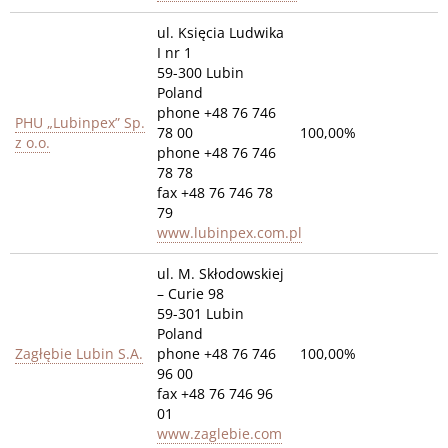
ul. Księcia Ludwika
I nr 1
59-300 Lubin
Poland
phone +48 76 746
PHU „Lubinpex” Sp.
78 00
100,00%
z o.o.
phone +48 76 746
78 78
fax +48 76 746 78
79
www.lubinpex.com.pl
ul. M. Skłodowskiej
– Curie 98
59-301 Lubin
Poland
Zagłębie Lubin S.A.
phone +48 76 746
100,00%
96 00
fax +48 76 746 96
01
www.zaglebie.com