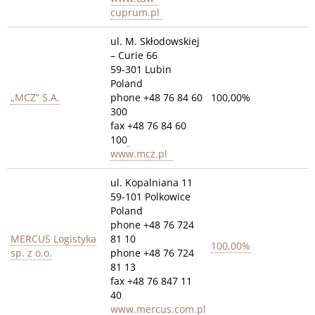
cuprum.pl
ul. M. Skłodowskiej
– Curie 66
59-301 Lubin
Poland
„MCZ” S.A.
phone +48 76 84 60
100,00%
300
fax +48 76 84 60
100
www.mcz.pl
ul. Kopalniana 11
59-101 Polkowice
Poland
phone +48 76 724
MERCUS Logistyka
81 10
100,00%
sp. z o.o.
phone +48 76 724
81 13
fax +48 76 847 11
40
www.mercus.com.pl