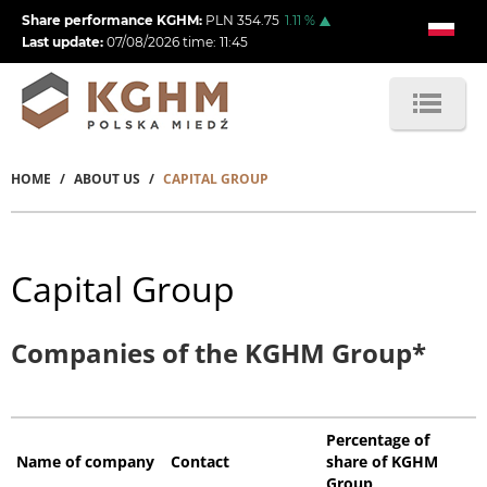
Skip
Share performance KGHM:
PLN
354.75
1.11
%
to
Last update:
07/08/2026
time:
11:45
main
content
HOME
ABOUT US
CAPITAL GROUP
Breadcrumb
Capital Group
Companies of the KGHM Group*
Percentage of
Name of company
Contact
share of KGHM
Group