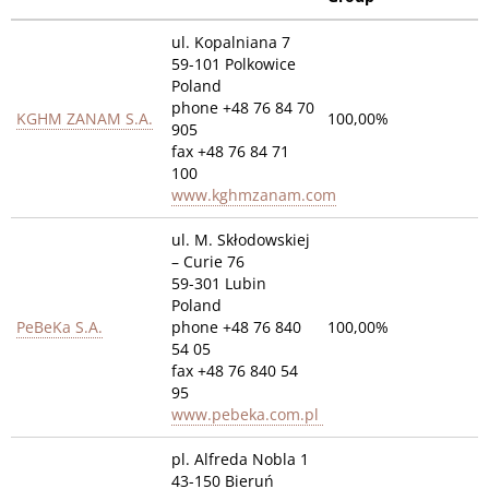
ul. Kopalniana 7
59-101 Polkowice
Poland
phone +48 76 84 70
KGHM ZANAM S.A.
100,00%
905
fax +48 76 84 71
100
www.kghmzanam.com
ul. M. Skłodowskiej
– Curie 76
59-301 Lubin
Poland
PeBeKa S.A.
phone +48 76 840
100,00%
54 05
fax +48 76 840 54
95
www.pebeka.com.pl
pl. Alfreda Nobla 1
43-150 Bieruń