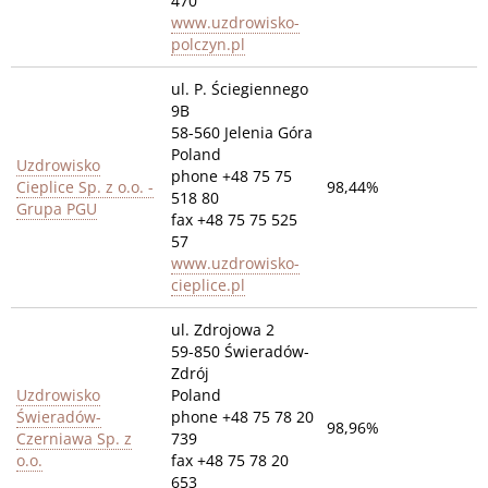
470
www.uzdrowisko-
polczyn.pl
ul. P. Ściegiennego
9B
58-560 Jelenia Góra
Poland
Uzdrowisko
phone +48 75 75
Cieplice Sp. z o.o. -
98,44%
518 80
Grupa PGU
fax +48 75 75 525
57
www.uzdrowisko-
cieplice.pl
ul. Zdrojowa 2
59-850 Świeradów-
Zdrój
Uzdrowisko
Poland
Świeradów-
phone +48 75 78 20
98,96%
Czerniawa Sp. z
739
o.o.
fax +48 75 78 20
653