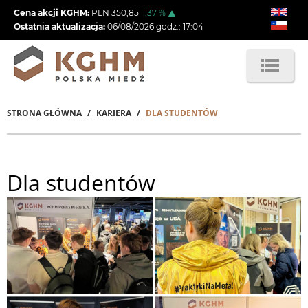
Przejdź
Cena akcji KGHM:
PLN
350,85
1,37
%
do
Ostatnia aktualizacja:
06/08/2026
godz.:
17:04
treści
STRONA GŁÓWNA
KARIERA
DLA STUDENTÓW
Ścieżka
nawigacyjna
Dla studentów