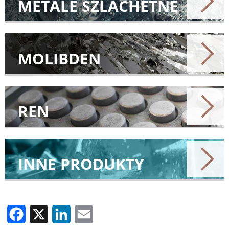
METALE SZLACHETNE
MOLIBDEN
REN
INNE PRODUKTY
Facebook
X
LinkedIn
Email