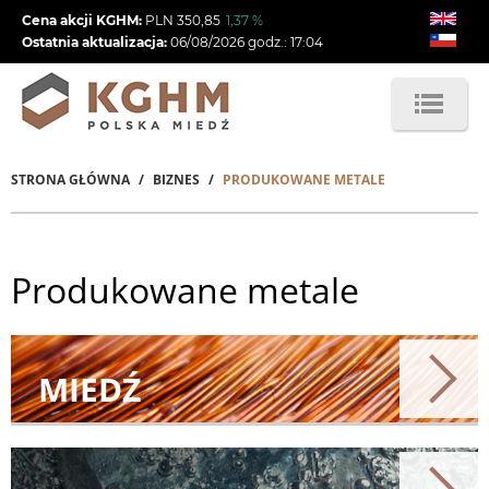
Przejdź
Cena akcji KGHM:
PLN
350,85
1,37
%
do
Ostatnia aktualizacja:
06/08/2026
godz.:
17:04
treści
STRONA GŁÓWNA
BIZNES
PRODUKOWANE METALE
Ścieżka
nawigacyjna
Produkowane metale
MIEDŹ