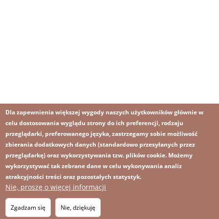
Dla zapewnienia większej wygody naszych użytkowników głównie w
celu dostosowania wyglądu strony do ich preferencji, rodzaju
przeglądarki, preferowanego języka, zastrzegamy sobie możliwość
zbierania dodatkowych danych (standardowo przesyłanych przez
przeglądarkę) oraz wykorzystywania tzw. plików cookie. Możemy
wykorzystywać tak zebrane dane w celu wykonywania analiz
atrakcyjności treści oraz pozostałych statystyk.
Nie, proszę o więcej informacji
Obraz
Obraz
Zapisz się na newsletter
RSS
Footer
Zgadzam się
Nie, dziękuję
OBRAZ
menu
MAPA STRONY