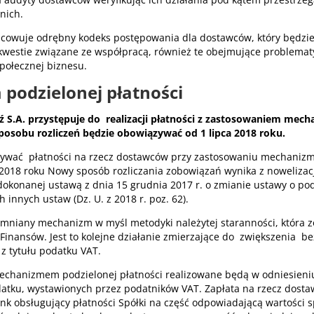
tnich.
owuje odrębny kodeks postępowania dla dostawców, który będzi
kwestie związane ze współpracą, również te obejmujące problemat
połecznej biznesu.
podzielonej płatności
S.A. przystępuje do realizacji płatności z zastosowaniem mech
posobu rozliczeń będzie obowiązywać od 1 lipca 2018 roku.
wać płatności na rzecz dostawców przy zastosowaniu mechanizm
a 2018 roku Nowy sposób rozliczania zobowiązań wynika z nowelizac
dokonanej ustawą z dnia 15 grudnia 2017 r. o zmianie ustawy o po
h innych ustaw (Dz. U. z 2018 r. poz. 62).
mniany mechanizm w myśl metodyki należytej staranności, która z
Finansów. Jest to kolejne działanie zmierzające do zwiększenia b
 z tytułu podatku VAT.
echanizmem podzielonej płatności realizowane będą w odniesieniu
tku, wystawionych przez podatników VAT. Zapłata na rzecz dosta
nk obsługujący płatności Spółki na część odpowiadającą wartości s