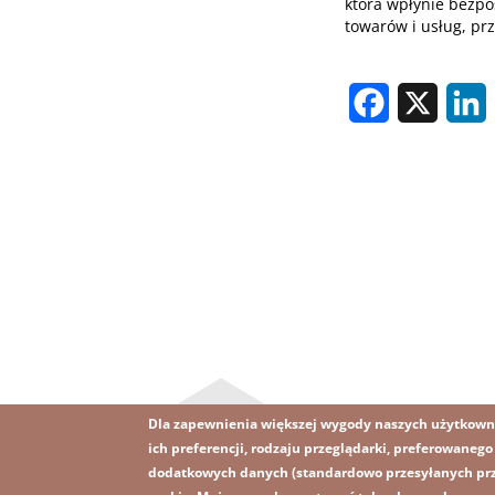
która wpłynie bezp
towarów i usług, pr
Facebook
X
L
Dla zapewnienia większej wygody naszych użytkown
ich preferencji, rodzaju przeglądarki, preferowaneg
dodatkowych danych (standardowo przesyłanych prze