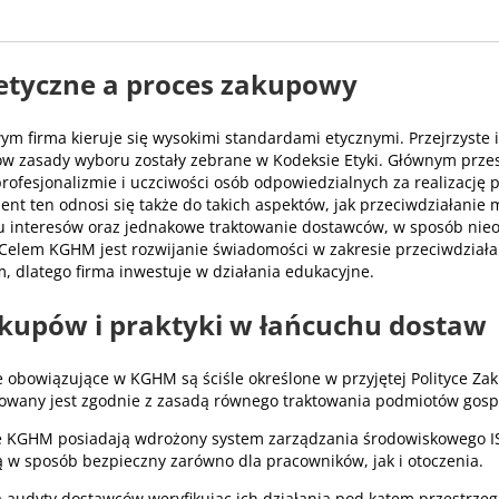
etyczne a proces zakupowy
m firma kieruje się wysokimi standardami etycznymi. Przejrzyste i
ów zasady wyboru zostały zebrane w Kodeksie Etyki. Głównym prz
profesjonalizmie i uczciwości osób odpowiedzialnych za realizację
t ten odnosi się także do takich aspektów, jak przeciwdziałanie 
tu interesów oraz jednakowe traktowanie dostawców, w sposób nie
 Celem KGHM jest rozwijanie świadomości w zakresie przeciwdział
 dlatego firma inwestuje w działania edukacyjne.
akupów i praktyki w łańcuchu dostaw
obowiązujące w KGHM są ściśle określone w przyjętej Polityce Za
zowany jest zgodnie z zasadą równego traktowania podmiotów gos
e KGHM posiadają wdrożony system zarządzania środowiskowego I
ją w sposób bezpieczny zarówno dla pracowników, jak i otoczenia.
audyty dostawców weryfikując ich działania pod kątem przestrzeg