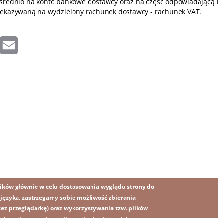
ośrednio na konto bankowe dostawcy oraz na część odpowiadającą 
zekazywaną na wydzielony rachunek dostawcy - rachunek VAT.
inkedIn
Email
ików głównie w celu dostosowania wyglądu strony do
o języka, zastrzegamy sobie możliwość zbierania
z przeglądarkę) oraz wykorzystywania tzw. plików