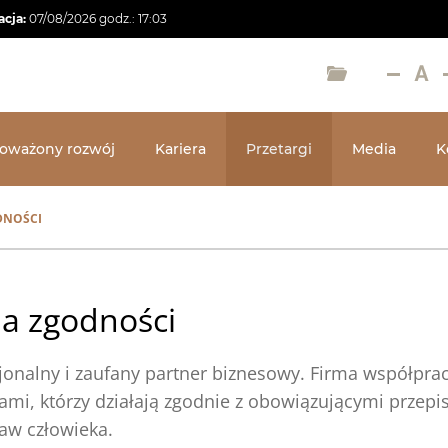
acja:
07/08/2026
godz.:
17:03
oważony rozwój
Kariera
Przetargi
Media
K
DNOŚCI
ja zgodności
onalny i zaufany partner biznesowy. Firma współprac
ami, którzy działają zgodnie z obowiązującymi przepis
raw człowieka.