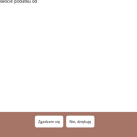
kwocie podatku od
Zgadzam się
Nie, dziękuję