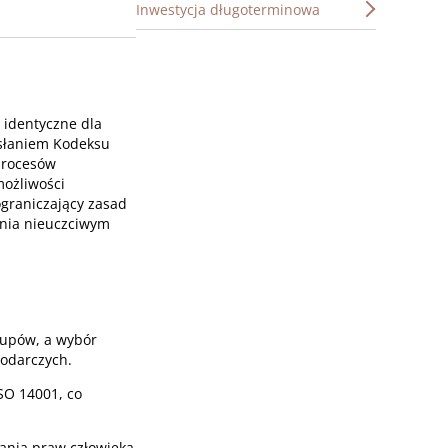
Inwestycja długoterminowa
 identyczne dla
esłaniem Kodeksu
 procesów
możliwości
ograniczający zasad
ania nieuczciwym
kupów, a wybór
podarczych.
SO 14001, co
ania praw człowieka