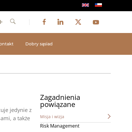
Obraz
Obraz
Obraz
Social
Obraz
Facebook
LinkedIn
Twitter
Youtube
Szukaj
media
ontakt
Dobry sąsiad
Zagadnienia
powiązane
uje jedynie z
Misja i wizja
ami, a także
Risk Management