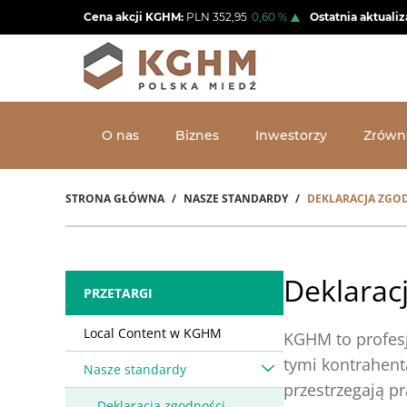
Przejdź
Cena akcji KGHM:
PLN
352,95
0,60
%
Ostatnia aktualiz
do
treści
O nas
Biznes
Inwestorzy
Zrówn
STRONA GŁÓWNA
NASZE STANDARDY
DEKLARACJA ZGO
Ścieżka
nawigacyjna
Deklarac
PRZETARGI
Local Content w KGHM
KGHM to profesj
tymi kontrahent
Nasze standardy
przestrzegają p
Deklaracja zgodności