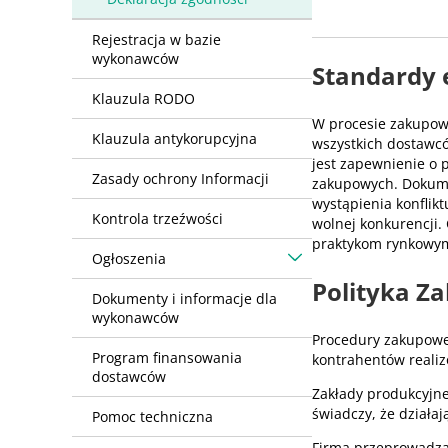
Rejestracja w bazie
wykonawców
Standardy 
Klauzula RODO
W procesie zakupowy
Klauzula antykorupcyjna
wszystkich dostawc
jest zapewnienie o 
Zasady ochrony Informacji
zakupowych. Dokumen
wystąpienia konflik
Kontrola trzeźwości
wolnej konkurencji.
praktykom rynkowym,
Ogłoszenia
Polityka Z
Dokumenty i informacje dla
wykonawców
Procedury zakupowe 
Program finansowania
kontrahentów reali
dostawców
Zakłady produkcyjn
świadczy, że działa
Pomoc techniczna
Firma przeprowadza 