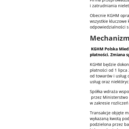
i zatrudniania niele
Obecnie KGHM oprac
wszystkie kluczowe 
odpowiedzialności s
Mechanizm 
KGHM Polska Miedź 
płatności. Zmiana s
KGHM będzie dokony
płatności od 1 lipc
od towarów i usług 
usług oraz niektóryc
Spółka wdraża wspo
przez Ministerstwo 
w zakresie rozliczeń
Transakcje objęte m
wykazaną kwotą poda
podzielona przez ba