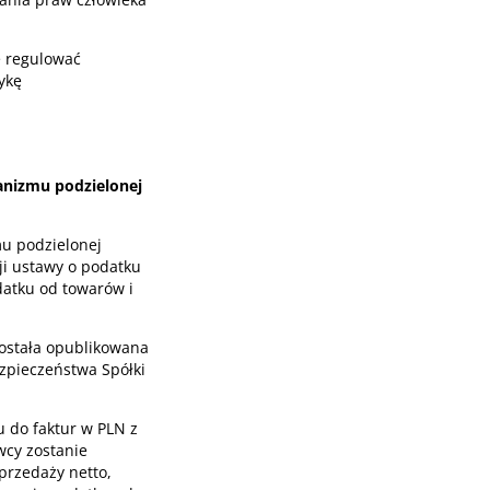
e regulować
ykę
anizmu podzielonej
u podzielonej
ji ustawy o podatku
datku od towarów i
ostała opublikowana
ezpieczeństwa Spółki
 do faktur w PLN z
wcy zostanie
przedaży netto,