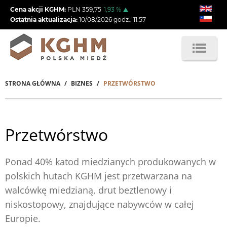
Przejdź
Cena akcji KGHM:
PLN
359,75
1,93
%
do
Ostatnia aktualizacja:
10/08/2026
godz.:
11:57
treści
STRONA GŁÓWNA
BIZNES
PRZETWÓRSTWO
Ścieżka
nawigacyjna
Przetwórstwo
Ponad 40% katod miedzianych produkowanych w
polskich hutach KGHM jest przetwarzana na
walcówkę miedzianą, drut beztlenowy i
niskostopowy, znajdujące nabywców w całej
Europie.