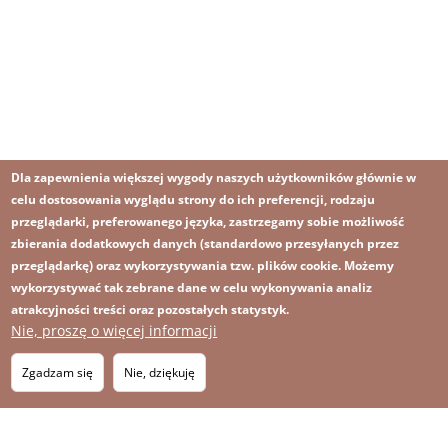
Dla zapewnienia większej wygody naszych użytkowników głównie w
celu dostosowania wyglądu strony do ich preferencji, rodzaju
przeglądarki, preferowanego języka, zastrzegamy sobie możliwość
zbierania dodatkowych danych (standardowo przesyłanych przez
przeglądarkę) oraz wykorzystywania tzw. plików cookie. Możemy
wykorzystywać tak zebrane dane w celu wykonywania analiz
atrakcyjności treści oraz pozostałych statystyk.
Nie, proszę o więcej informacji
Obraz
Obraz
Zapisz się na newsletter
RSS
Footer
Zgadzam się
Nie, dziękuję
OBRAZ
menu
MAPA STRONY
with