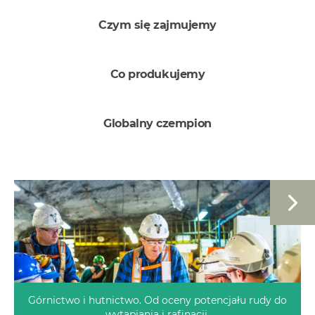
Czym się zajmujemy
Co produkujemy
Globalny czempion
Obraz
Górnictwo i hutnictwo. Od oceny potencjału rudy do
wytapiania i rafinacji.