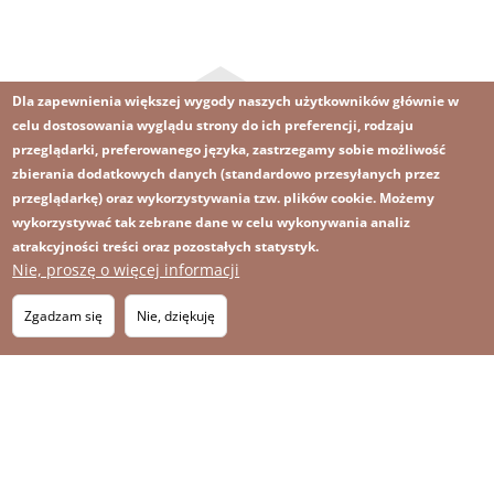
Dla zapewnienia większej wygody naszych użytkowników głównie w
celu dostosowania wyglądu strony do ich preferencji, rodzaju
przeglądarki, preferowanego języka, zastrzegamy sobie możliwość
zbierania dodatkowych danych (standardowo przesyłanych przez
przeglądarkę) oraz wykorzystywania tzw. plików cookie. Możemy
Obraz
Obraz
Zapisz się na newsletter
RSS
Footer
wykorzystywać tak zebrane dane w celu wykonywania analiz
atrakcyjności treści oraz pozostałych statystyk.
OBRAZ
menu
MAPA STRONY
Nie, proszę o więcej informacji
with
Zgadzam się
Nie, dziękuję
icons
2026 KGHM Wszelkie prawa zastrzeżone
Nota prawna
Polityka prywatności
Kontakt
Menu
Platforma sygnalisty
stopka