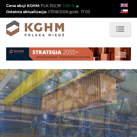
Przejdź
Cena akcji KGHM:
PLN
352,95
0,60
%
do
Ostatnia aktualizacja:
07/08/2026
godz.:
17:03
treści
Obraz
Obraz
Obraz
Obraz
Obraz