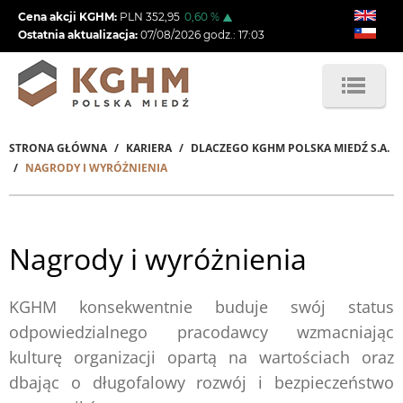
Przejdź
Cena akcji KGHM:
PLN
352,95
0,60
%
do
Ostatnia aktualizacja:
07/08/2026
godz.:
17:03
treści
STRONA GŁÓWNA
KARIERA
DLACZEGO KGHM POLSKA MIEDŹ S.A.
Ścieżka
NAGRODY I WYRÓŻNIENIA
nawigacyjna
Nagrody i wyróżnienia
KGHM konsekwentnie buduje swój status
odpowiedzialnego pracodawcy wzmacniając
kulturę organizacji opartą na wartościach oraz
dbając o długofalowy rozwój i bezpieczeństwo