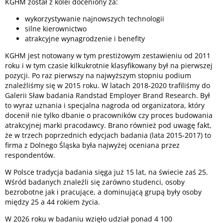
KGHM został z kolei doceniony za:
wykorzystywanie najnowszych technologii
silne kierownictwo
atrakcyjne wynagrodzenie i benefity
KGHM jest notowany w tym prestiżowym zestawieniu od 2011
roku i w tym czasie kilkukrotnie klasyfikowany był na pierwszej
pozycji. Po raz pierwszy na najwyższym stopniu podium
znaleźliśmy się w 2015 roku. W latach 2018-2020 trafiliśmy do
Galerii Sław badania Randstad Employer Brand Research. Był
to wyraz uznania i specjalna nagroda od organizatora, który
docenił nie tylko dbanie o pracowników czy proces budowania
atrakcyjnej marki pracodawcy. Brano również pod uwagę fakt,
że w trzech poprzednich edycjach badania (lata 2015-2017) to
firma z Dolnego Śląska była najwyżej oceniana przez
respondentów.
W Polsce tradycja badania sięga już 15 lat, na świecie zaś 25.
Wśród badanych znaleźli się zarówno studenci, osoby
bezrobotne jak i pracujące, a dominującą grupą były osoby
między 25 a 44 rokiem życia.
W 2026 roku w badaniu wzięło udział ponad 4 100