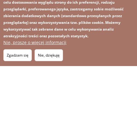
celu dostosowania wyglądu strony do ich preferencji, rodzaju
przeglądarki, preferowanego języka, zastrzegamy sobie możliwość
zbierania dodatkowych danych (standardowo przesyłanych przez
przeglądarkę) oraz wykorzystywania tzw. plików cookie. Możemy
wykorzystywać tak zebrane dane w celu wykonywania analiz
atrakcyjności treści oraz pozostałych statystyk.
Nie, proszę o więcej informacji
Obraz
Obraz
Zapisz się na newsletter
RSS
Footer
Zgadzam się
Nie, dziękuję
OBRAZ
menu
MAPA STRONY
with
icons
2026 KGHM Wszelkie prawa zastrzeżone
Nota prawna
Polityka prywatności
Kontakt
Menu
Platforma sygnalisty
stopka