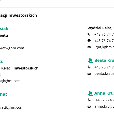
acji Inwestorskich
Wydział Relacj
siak
+48 76 74 7
entu
+48 76 74 7
ir(at)kghm
ak(at)kghm.com
Beata Kr
ks
+48 76 74 7
 Relacji Inwestorskich
beata.krau
2
at)kghm.com
Anna Kru
rnat
+48 76 74 
1
anna.krug-
t(at)kghm.com