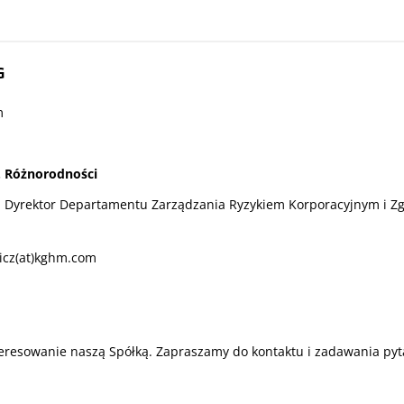
G
m
. Różnorodności
- Dyrektor Departamentu Zarządzania Ryzykiem Korporacyjnym i Z
icz(at)kghm.com
eresowanie naszą Spółką. Zapraszamy do kontaktu i zadawania pyt