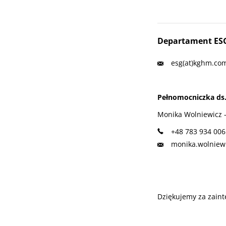
Departament ES
esg(at)kghm.co
Pełnomocniczka ds
Monika Wolniewicz 
+48 783 934 006
monika.wolniew
Dziękujemy za zaint