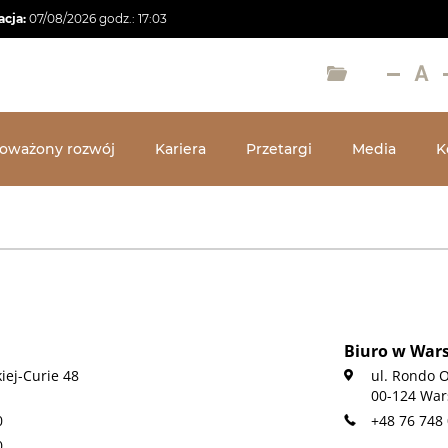
acja:
07/08/2026
godz.:
17:03
oważony rozwój
Kariera
Przetargi
Media
K
Biuro w War
iej-Curie 48
ul. Rondo 
00-124 Wa
0
+48 76 748 
0