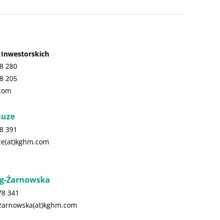
i Inwestorskich
8 280
8 205
.com
auze
8 391
ze(at)kghm.com
g-Żarnowska
78 341
zarnowska(at)kghm.com