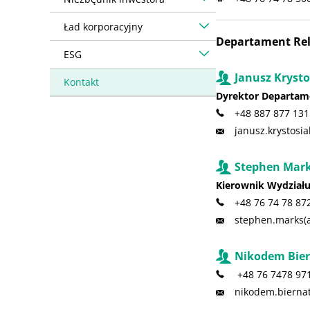
Ład korporacyjny
Departament Rel
ESG
Janusz Krysto
Kontakt
Dyrektor Departam
+48 887 877 131
janusz.krystosi
Stephen Mar
Kierownik Wydziału
+48 76 74 78 87
stephen.marks(
Nikodem Bie
+48 76 7478 97
nikodem.bierna