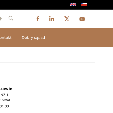
Obraz
Obraz
Obraz
Social
Obraz
Facebook
LinkedIn
Twitter
Youtube
Szukaj
media
ontakt
Dobry sąsiad
szawie
ONZ 1
rszawa
01 00