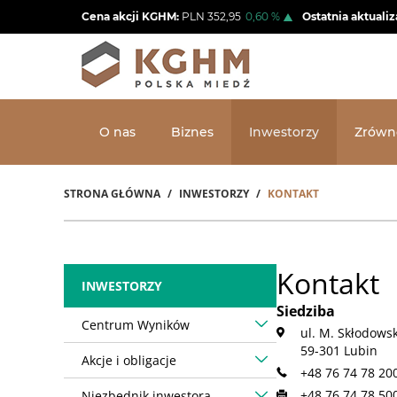
Przejdź
Cena akcji KGHM:
PLN
352,95
0,60
%
Ostatnia aktualiz
do
treści
O nas
Biznes
Inwestorzy
Zrówn
STRONA GŁÓWNA
INWESTORZY
KONTAKT
Ścieżka
nawigacyjna
Kontakt
INWESTORZY
Siedziba
Centrum Wyników
ul. M. Skłodowsk
59-301 Lubin
Akcje i obligacje
+48 76 74 78 20
+48 76 74 78 50
Niezbędnik inwestora