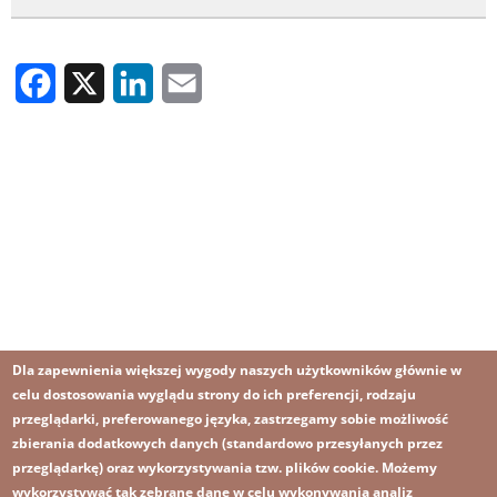
Facebook
X
LinkedIn
Email
Dla zapewnienia większej wygody naszych użytkowników głównie w
celu dostosowania wyglądu strony do ich preferencji, rodzaju
przeglądarki, preferowanego języka, zastrzegamy sobie możliwość
zbierania dodatkowych danych (standardowo przesyłanych przez
przeglądarkę) oraz wykorzystywania tzw. plików cookie. Możemy
wykorzystywać tak zebrane dane w celu wykonywania analiz