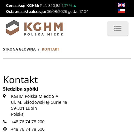
Przejdź
Cena akcji KGHM:
PLN
350,85
1,37
%
do
Ostatnia aktualizacja:
06/08/2026
godz.:
17:04
treści
STRONA GŁÓWNA
KONTAKT
Ścieżka
nawigacyjna
Kontakt
Siedziba spółki
KGHM Polska Miedź S.A.
ul. M. Skłodowskiej-Curie 48
59-301 Lubin
Polska
+48 76 74 78 200
+48 76 74 78 500