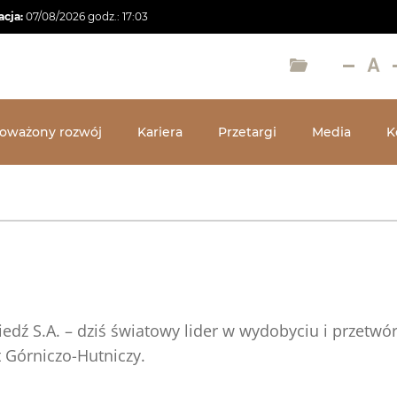
acja:
07/08/2026
godz.:
17:03
oważony rozwój
Kariera
Przetargi
Media
K
dź S.A. – dziś światowy lider w wydobyciu i przetwó
 Górniczo-Hutniczy.