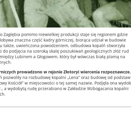
go Zagłębia pomimo niewielkiej produkcji staje się regionem gdzie
obywa znaczna część kadry górniczej, biorąca udział w budowie
 Tu także, uwieńczona powodzeniem, odbudowa kopalń stworzyła
i do podjęcia na szeroką skalę poszukiwań geologicznych złóż rud
 między Lubinem a Głogowem, który był wówczas białą plamą na
znych.
rniczych prowadzono w rejonie Złotoryi wiercenia rozpoznawcze.
ń pozwoliły na rozbudowę kopalni „Lena” oraz budowę od podstaw
owy Kościół” w miejscowości o tej samej nazwie. Podjęła ona wydob
r., a wydobytą rudę przerabiano w Zakładzie Wzbogacania kopalni
ch.