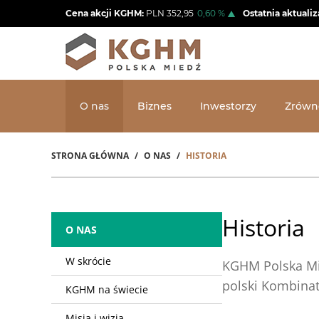
Przejdź
Cena akcji KGHM:
PLN
352,95
0,60
%
Ostatnia aktualiz
do
treści
O nas
Biznes
Inwestorzy
Zrówn
STRONA GŁÓWNA
O NAS
HISTORIA
Ścieżka
nawigacyjna
Historia
O NAS
W skrócie
KGHM Polska Mie
polski Kombinat
KGHM na świecie
Misja i wizja