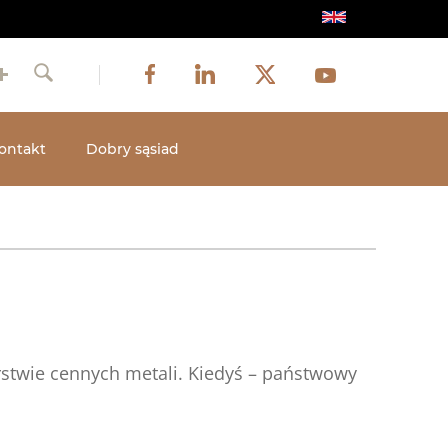
Obraz
Obraz
Obraz
Social
Obraz
Facebook
LinkedIn
Twitter
Youtube
Szukaj
media
ontakt
Dobry sąsiad
rstwie cennych metali. Kiedyś – państwowy