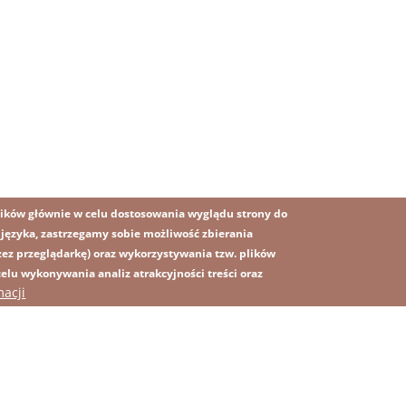
ików głównie w celu dostosowania wyglądu strony do
o języka, zastrzegamy sobie możliwość zbierania
z przeglądarkę) oraz wykorzystywania tzw. plików
lu wykonywania analiz atrakcyjności treści oraz
OBRAZ
macji
MAPA STRONY
SS
rawna
Polityka prywatności
Kontakt
Platforma sygnalisty