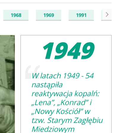
1968
1969
1991
1993
Next
1949
Obraz
W latach 1949 - 54
nastąpiła
reaktywacja kopalń:
„Lena”, „Konrad” i
„Nowy Kościół” w
tzw. Starym Zagłębiu
Miedziowym