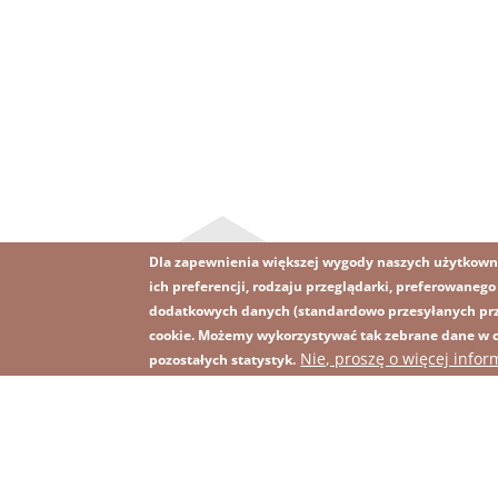
Dla zapewnienia większej wygody naszych użytkown
ich preferencji, rodzaju przeglądarki, preferowaneg
dodatkowych danych (standardowo przesyłanych prze
cookie. Możemy wykorzystywać tak zebrane dane w ce
Obraz
Obraz
Nie, proszę o więcej infor
Zapisz się na newsletter
R
pozostałych statystyk.
Footer
menu
with
icons
2026 KGHM Wszelkie prawa zastrzeżone
Nota p