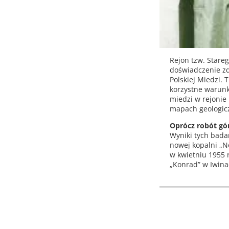
Rejon tzw. Stare
doświadczenie zd
Polskiej Miedzi.
korzystne warunk
miedzi w rejonie
mapach geologic
Oprócz robót gó
Wyniki tych bada
nowej kopalni „N
w kwietniu 1955 
„Konrad” w Iwina