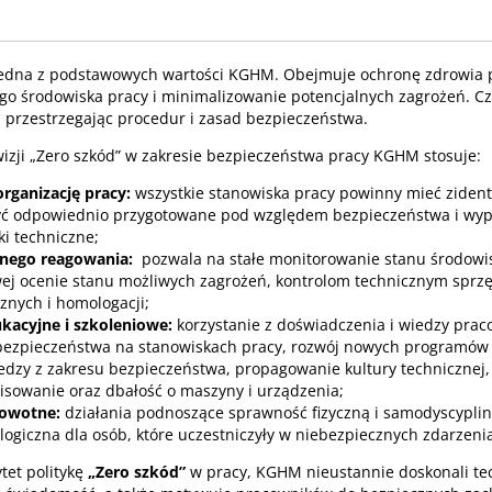
jedna z podstawowych wartości KGHM. Obejmuje ochronę zdrowia 
go środowiska pracy i minimalizowanie potencjalnych zagrożeń. C
 przestrzegając procedur i zasad bezpieczeństwa.
 wizji „Zero szkód” w zakresie bezpieczeństwa pracy KGHM stosuje:
rganizację pracy:
wszystkie stanowiska pracy powinny mieć ziden
być odpowiednio przygotowane pod względem bezpieczeństwa i wy
ki techniczne;
nego reagowania:
pozwala na stałe monitorowanie stanu środowis
wej ocenie stanu możliwych zagrożeń, kontrolom technicznym sprzę
znych i homologacji;
kacyjne i szkoleniowe:
korzystanie z doświadczenia i wiedzy pra
ezpieczeństwa na stanowiskach pracy, rozwój nowych programów 
iedzy z zakresu bezpieczeństwa, propagowanie kultury technicznej,
isowanie oraz dbałość o maszyny i urządzenia;
owotne:
działania podnoszące sprawność fizyczną i samodyscypli
ogiczna dla osób, które uczestniczyły w niebezpiecznych zdarzeni
ytet politykę
„Zero szkód”
w pracy, KGHM nieustannie doskonali tec