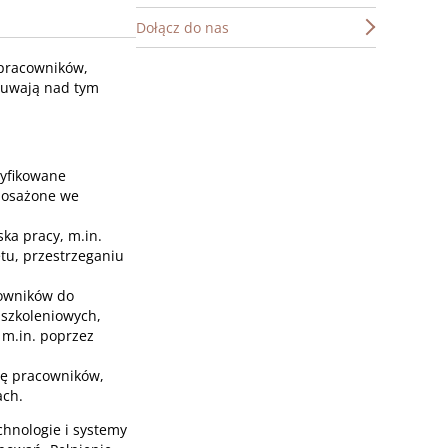
Dołącz do nas
pracowników,
zuwają nad tym
tyfikowane
posażone we
ka pracy, m.in.
tu, przestrzeganiu
cowników do
szkoleniowych,
 m.in. poprzez
nę pracowników,
ach.
hnologie i systemy