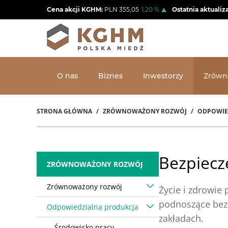
Przejdź
Cena akcji KGHM:
PLN
355,05
1,20
%
Ostatnia aktualiz
do
treści
O nas
Biznes
Inwestorzy
Zrówn
STRONA GŁÓWNA
ZRÓWNOWAŻONY ROZWÓJ
ODPOWIE
Ścieżka
nawigacyjna
Bezpiecz
ZRÓWNOWAŻONY ROZWÓJ
Zrównoważony rozwój
Życie i zdrowie
podnoszące bez
Odpowiedzialna produkcja
zakładach.
Środowisko pracy