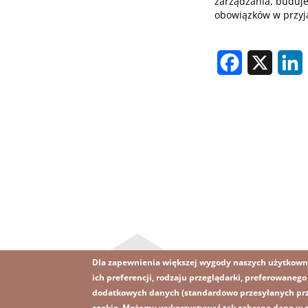
zarządzania, buduj
obowiązków w przyj
Facebook
X
L
Dla zapewnienia większej wygody naszych użytkown
ich preferencji, rodzaju przeglądarki, preferowaneg
dodatkowych danych (standardowo przesyłanych prze
cookie. Możemy wykorzystywać tak zebrane dane w ce