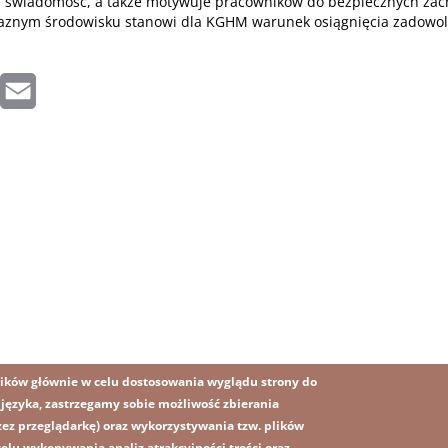
e świadomość, a także motywuje pracowników do bezpiecznych zac
aznym środowisku stanowi dla KGHM warunek osiągnięcia zadowole
inkedIn
Email
ików głównie w celu dostosowania wyglądu strony do
o języka, zastrzegamy sobie możliwość zbierania
z przeglądarkę) oraz wykorzystywania tzw. plików
lu wykonywania analiz atrakcyjności treści oraz