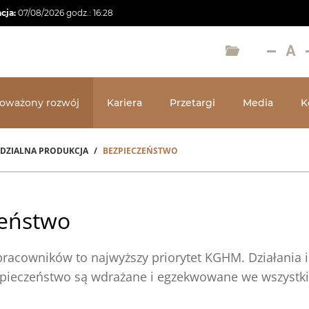
acja:
07/08/2026
godz.:
16:28
oważony rozwój
Kariera
Przetargi
Media
K
DZIALNA PRODUKCJA
BEZPIECZEŃSTWO
eństwo
 pracowników to najwyższy priorytet KGHM. Działania 
pieczeństwo są wdrażane i egzekwowane we wszystkic