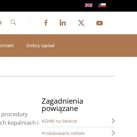
Obraz
Obraz
Obraz
Social
Obraz
Facebook
LinkedIn
Twitter
Youtube
Szukaj
media
ontakt
Dobry sąsiad
Zagadnienia
powiązane
i procedury
KGHM na świecie
h kopalniach i
Produkowane metale