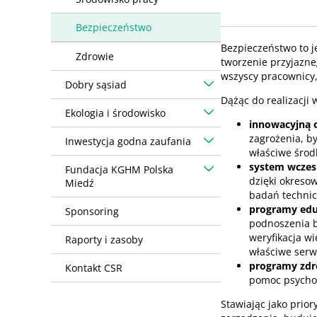
Bezpieczeństwo
Bezpieczeństwo to 
Zdrowie
tworzenie przyjazne
wszyscy pracownicy,
Dobry sąsiad
Dążąc do realizacji
Ekologia i środowisko
innowacyjną o
zagrożenia, 
Inwestycja godna zaufania
właściwe środ
system wczes
Fundacja KGHM Polska
dzięki okreso
Miedź
badań technic
programy edu
Sponsoring
podnoszenia b
weryfikacja w
Raporty i zasoby
właściwe serw
programy zdr
Kontakt CSR
pomoc psychol
Stawiając jako prior