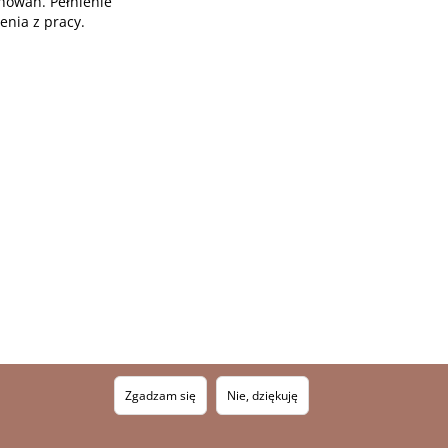
howań. Pełnienie
nia z pracy.
Zgadzam się
Nie, dziękuję