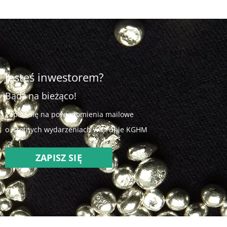
Obraz
Jesteś inwestorem?
Bądź na bieżąco!
Zapisz się na powiadomienia mailowe
o istotnych wydarzeniach w Grupie KGHM
ZAPISZ SIĘ