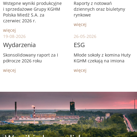
Wstępne wyniki produkcyjne
Raporty z notowań
i sprzedażowe Grupy KGHM
dziennych oraz biuletyny
Polska Miedź S.A. za
rynkowe
czerwiec 2026 r.
więcej
więcej
19-08-2026
26-05-2026
Wydarzenia
ESG
Skonsolidowany raport za I
Młode sokoły z komina Huty
półrocze 2026 roku
KGHM czekają na imiona
więcej
więcej
Obraz