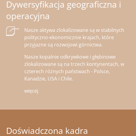
Dywersyfikacja geograficzna i
operacyjna
Nasze aktywa zlokalizowane są w stabilnych
polityczno-ekonomicznie krajach, które
przyjazne są rozwojowi górnictwa.
Nasze kopalnie odkrywkowe i głębinowe
zlokalizowane są na trzech kontynentach, w
czterech różnych państwach - Polsce,
Kanadzie, USA i Chile.
więcej
Doświadczona kadra