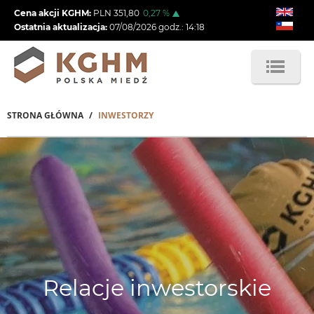
Przejdź
Cena akcji KGHM:
PLN
351,80
0,27
%
do
Ostatnia aktualizacja:
07/08/2026
godz.:
14:18
treści
STRONA GŁÓWNA
INWESTORZY
Ścieżka
Obraz
Obraz
nawigacyjna
Relacje inwestorskie
Relacje inwestorskie