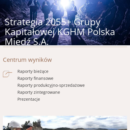
Strategia 2055+ Grupy
Kapitałowej KGHM Polska
Miedź S.A.
Centrum wyników
Raporty bieżące
Raporty finansowe
Raporty produkcyjno-sprzedażowe
Raporty zintegrowane
Prezentacje
Obraz