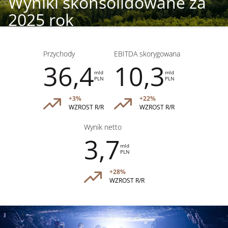
Wyniki skonsolidowane za
2025 rok
Przychody
EBITDA skorygowana
36,4
10,3
mld
mld
PLN
PLN
+3%
+22%
WZROST R/R
WZROST R/R
Wynik netto
3,7
mld
PLN
+28%
WZROST R/R
Obraz