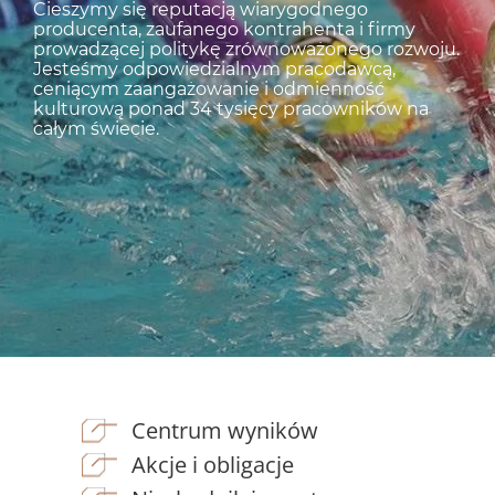
Cieszymy się reputacją wiarygodnego
producenta, zaufanego kontrahenta i firmy
KGHM jest globalną spółką surowcową, liderem
prowadzącej politykę zrównoważonego rozwoju.
na rynku miedzi i srebra. Rozwój bazy zasobowej
Jesteśmy odpowiedzialnym pracodawcą,
i potencjału produkcyjnego przy optymalizacji
ceniącym zaangażowanie i odmienność
kosztów stanowią strategiczne cele firmy.
kulturową ponad 34 tysięcy pracowników na
całym świecie.
Centrum wyników
Menu
Akcje i obligacje
inwestorzy