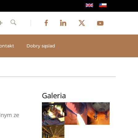
Obraz
Obraz
Obraz
Social
Obraz
Facebook
LinkedIn
Twitter
Youtube
Szukaj
media
ontakt
Dobry sąsiad
Galeria
dnym ze