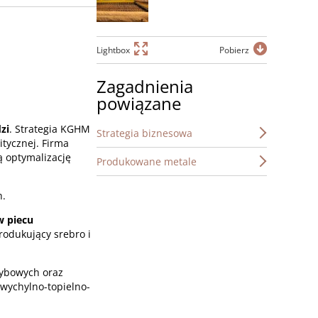
Lightbox
Pobierz
Zagadnienia
powiązane
zi
. Strategia KGHM
Strategia biznesowa
itycznej. Firma
ą optymalizację
Produkowane metale
h.
w piecu
produkujący srebro i
zybowych oraz
 wychylno-topielno-