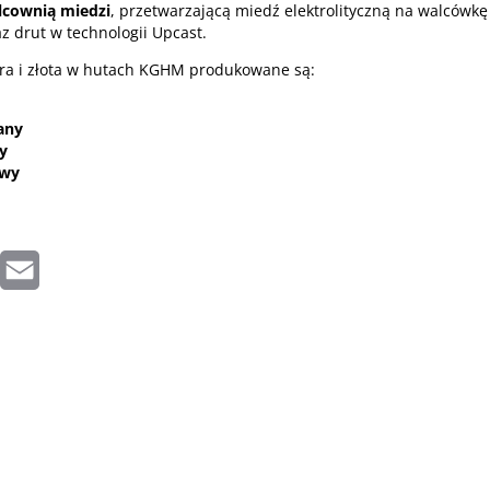
lcownią miedzi
, przetwarzającą miedź elektrolityczną na walcówk
z drut w technologii Upcast.
bra i złota w hutach KGHM produkowane są:
any
y
awy
inkedIn
Email