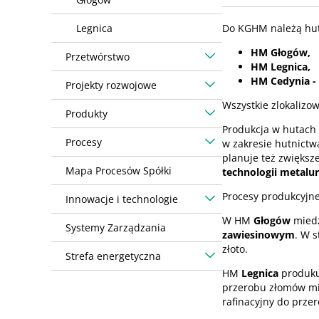
Legnica
Do KGHM należą hut
HM Głogów,
Przetwórstwo
HM Legnica,
HM Cedynia -
Projekty rozwojowe
Wszystkie zlokalizo
Produkty
Produkcja w hutach
Procesy
w zakresie hutnictw
planuje też zwiększ
Mapa Procesów Spółki
technologii metalu
Procesy produkcyjne
Innowacje i technologie
W HM
Głogów
miedź
Systemy Zarządzania
zawiesinowym
. W s
złoto.
Strefa energetyczna
HM
Legnica
produk
przerobu złomów mie
rafinacyjny do prze