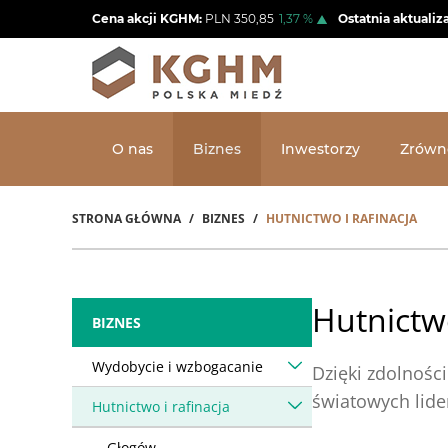
Przejdź
Cena akcji KGHM:
PLN
350,85
1,37
%
Ostatnia aktualiz
do
treści
O nas
Biznes
Inwestorzy
Zrówn
STRONA GŁÓWNA
BIZNES
HUTNICTWO I RAFINACJA
Ścieżka
nawigacyjna
Hutnictwo
BIZNES
Wydobycie i wzbogacanie
Dzięki zdolnośc
światowych lide
Hutnictwo i rafinacja
Głogów