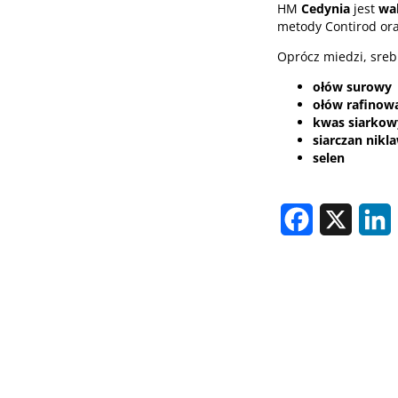
HM
Cedynia
jest
wa
metody Contirod ora
Oprócz miedzi, sre
ołów surowy
ołów rafinow
kwas siarkow
siarczan nikl
selen
Facebook
X
L