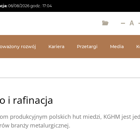
acja:
06/08/2026
godz.:
17:04
oważony rozwój
Kariera
Przetargi
Media
K
 i rafinacja
iom produkcyjnym polskich hut miedzi, KGHM jest je
rów branży metalurgicznej.