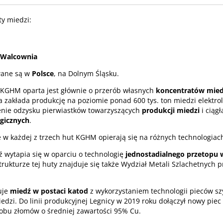
y miedzi:
 Walcownia
wane są w
Polsce
, na Dolnym Śląsku.
 KGHM oparta jest głównie o przerób własnych
koncentratów mied
a zakłada produkcję na poziomie ponad 600 tys. ton miedzi elektrol
enie odzysku pierwiastków towarzyszących
produkcji miedzi
i ciągł
rgicznych
.
 w każdej z trzech hut KGHM opierają się na różnych technologiac
 wytapia się w oparciu o technologię
jednostadialnego przetopu 
trukturze tej huty znajduje się także Wydział Metali Szlachetnych 
uje
miedź w postaci katod
z wykorzystaniem technologii pieców s
dzi. Do linii produkcyjnej Legnicy w 2019 roku dołączył nowy piec
robu złomów o średniej zawartości 95% Cu.