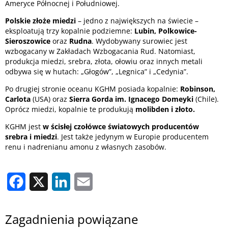
Ameryce Północnej i Południowej.
Polskie złoże miedzi
– jedno z największych na świecie –
eksploatują trzy kopalnie podziemne:
Lubin, Polkowice-
Sieroszowice
oraz
Rudna
. Wydobywany surowiec jest
wzbogacany w Zakładach Wzbogacania Rud. Natomiast,
produkcja miedzi, srebra, złota, ołowiu oraz innych metali
odbywa się w hutach: „Głogów”, „Legnica” i „Cedynia”.
Po drugiej stronie oceanu KGHM posiada kopalnie:
Robinson,
Carlota
(USA) oraz
Sierra Gorda im. Ignacego Domeyki
(Chile).
Oprócz miedzi, kopalnie te produkują
molibden i złoto.
KGHM jest
w ścisłej czołówce światowych producentów
srebra i miedzi
. Jest także jedynym w Europie producentem
renu i nadrenianu amonu z własnych zasobów.
Facebook
X
LinkedIn
Email
Zagadnienia powiązane