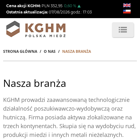
Przejdź
Cena akcji KGHM:
PLN
352,95
0,60
%
do
Ostatnia aktualizacja:
07/08/2026
godz.:
17:03
treści
STRONA GŁÓWNA
O NAS
NASZA BRANŻA
Ścieżka
nawigacyjna
Nasza branża
KGHM prowadzi zaawansowaną technologicznie
działalność poszukiwawczo-wydobywczą oraz
hutniczą. Firma posiada aktywa zlokalizowane na
trzech kontynentach. Skupia się na wydobyciu rud,
produkcji miedzi i innych metali nieżelaznych.