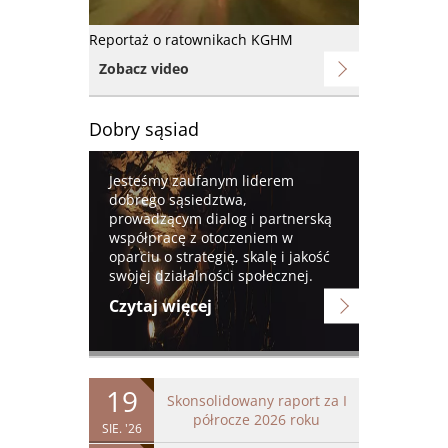
Reportaż o ratownikach KGHM
Zobacz video
Dobry sąsiad
Obraz
Jesteśmy zaufanym liderem
dobrego sąsiedztwa,
prowadzącym dialog i partnerską
współpracę z otoczeniem w
oparciu o strategię, skalę i jakość
swojej działalności społecznej.
Czytaj więcej
19
Skonsolidowany raport za I
półrocze 2026 roku
SIE. '26