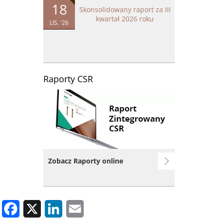
18
Skonsolidowany raport za III
kwartał 2026 roku
LIS. '26
Raporty CSR
Obraz
Zobacz Raporty online
Facebook
X
LinkedIn
Email