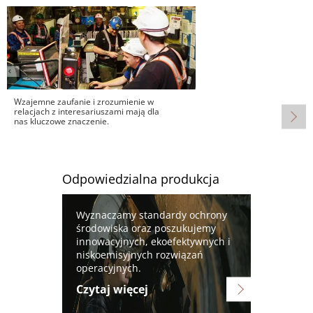
Obraz
Wzajemne zaufanie i zrozumienie w
relacjach z interesariuszami mają dla
nas kluczowe znaczenie.
Odpowiedzialna produkcja
Obraz
Wyznaczamy standardy ochrony
środowiska oraz poszukujemy
innowacyjnych, ekoefektywnych i
niskoemisyjnych rozwiązań
operacyjnych.
Czytaj więcej