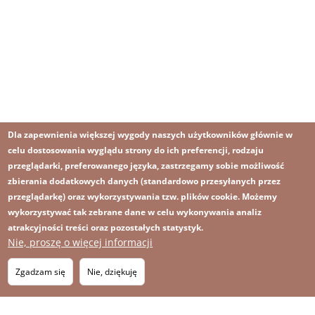
Dla zapewnienia większej wygody naszych użytkowników głównie w
celu dostosowania wyglądu strony do ich preferencji, rodzaju
przeglądarki, preferowanego języka, zastrzegamy sobie możliwość
zbierania dodatkowych danych (standardowo przesyłanych przez
przeglądarkę) oraz wykorzystywania tzw. plików cookie. Możemy
wykorzystywać tak zebrane dane w celu wykonywania analiz
atrakcyjności treści oraz pozostałych statystyk.
Nie, proszę o więcej informacji
Obraz
Obraz
Zapisz się na newsletter
RSS
Footer
Zgadzam się
Nie, dziękuję
OBRAZ
menu
MAPA STRONY
with