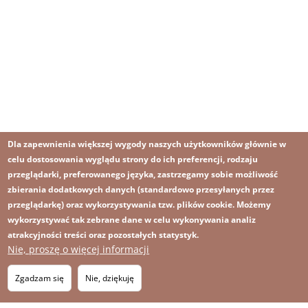
Dla zapewnienia większej wygody naszych użytkowników głównie w
celu dostosowania wyglądu strony do ich preferencji, rodzaju
przeglądarki, preferowanego języka, zastrzegamy sobie możliwość
zbierania dodatkowych danych (standardowo przesyłanych przez
przeglądarkę) oraz wykorzystywania tzw. plików cookie. Możemy
wykorzystywać tak zebrane dane w celu wykonywania analiz
atrakcyjności treści oraz pozostałych statystyk.
Nie, proszę o więcej informacji
Obraz
Obraz
Zapisz się na newsletter
RSS
Footer
Zgadzam się
Nie, dziękuję
OBRAZ
menu
MAPA STRONY