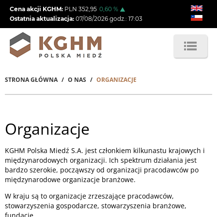
Przejdź
Cena akcji KGHM:
PLN
352,95
0,60
%
do
Ostatnia aktualizacja:
07/08/2026
godz.:
17:03
treści
STRONA GŁÓWNA
O NAS
ORGANIZACJE
Ścieżka
nawigacyjna
Organizacje
KGHM Polska Miedź S.A. jest członkiem kilkunastu krajowych i
międzynarodowych organizacji. Ich spektrum działania jest
bardzo szerokie, począwszy od organizacji pracodawców po
międzynarodowe organizacje branżowe.
W kraju są to organizacje zrzeszające pracodawców,
stowarzyszenia gospodarcze, stowarzyszenia branżowe,
fundacje.