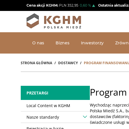
Przejdź
Cena akcji KGHM:
PLN
352,95
0,60
%
Ostatnia aktualiz
do
treści
O nas
Biznes
Inwestorzy
Zrówn
STRONA GŁÓWNA
DOSTAWCY
PROGRAM FINANSOWANI
Ścieżka
nawigacyjna
Program
PRZETARGI
Wychodząc naprzeci
Local Content w KGHM
Polska Miedź S.A., 
dostawców (faktorin
Nasze standardy
świadczone usługi w 
Rejestracja w bazie