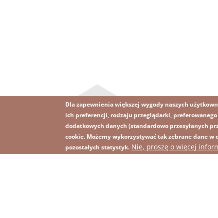
Dla zapewnienia większej wygody naszych użytkown
ich preferencji, rodzaju przeglądarki, preferowaneg
dodatkowych danych (standardowo przesyłanych prze
cookie. Możemy wykorzystywać tak zebrane dane w ce
Obraz
Obraz
Nie, proszę o więcej infor
Zapisz się na newsletter
R
pozostałych statystyk.
Footer
menu
with
icons
2026 KGHM Wszelkie prawa zastrzeżone
Nota p
Menu