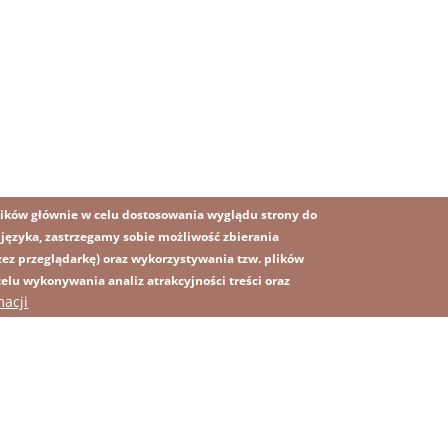
ików głównie w celu dostosowania wyglądu strony do
o języka, zastrzegamy sobie możliwość zbierania
z przeglądarkę) oraz wykorzystywania tzw. plików
lu wykonywania analiz atrakcyjności treści oraz
OBRAZ
macji
MAPA STRONY
SS
rawna
Polityka prywatności
Kontakt
Platforma sygnalisty