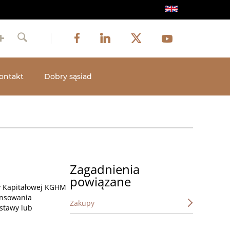
Obraz
Obraz
Obraz
Social
Obraz
Facebook
LinkedIn
Twitter
Youtube
Szukaj
media
ontakt
Dobry sąsiad
Zagadnienia
powiązane
y Kapitałowej KGHM
ansowania
Zakupy
stawy lub