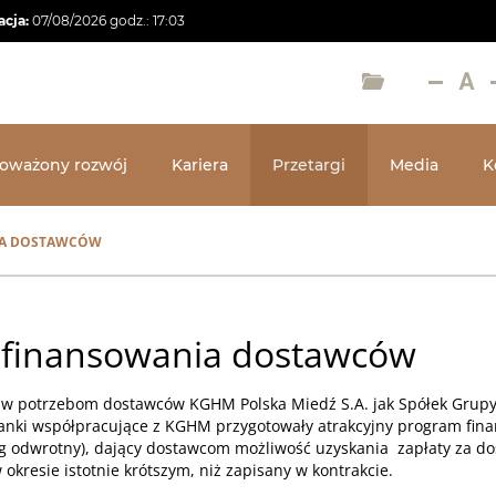
acja:
07/08/2026
godz.:
17:03
oważony rozwój
Kariera
Przetargi
Media
K
A DOSTAWCÓW
 finansowania dostawców
w potrzebom dostawców KGHM Polska Miedź S.A. jak Spółek Grup
banki współpracujące z KGHM przygotowały atrakcyjny program fin
g odwrotny), dający dostawcom możliwość uzyskania zapłaty za do
okresie istotnie krótszym, niż zapisany w kontrakcie.