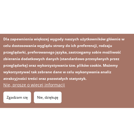
Dla zapewnienia większej wygody naszych użytkowników głównie w
celu dostosowania wyglądu strony do ich preferencji, rodzaju
przeglądarki, preferowanego języka, zastrzegamy sobie możliwość
zbierania dodatkowych danych (standardowo przesyłanych przez
przeglądarkę) oraz wykorzystywania tzw. plików cookie. Możemy
wykorzystywać tak zebrane dane w celu wykonywania analiz
atrakcyjności treści oraz pozostałych statystyk.
Nie, proszę o więcej informacji
Obraz
Obraz
Zapisz się na newsletter
RSS
Footer
Zgadzam się
Nie, dziękuję
OBRAZ
menu
MAPA STRONY
with
icons