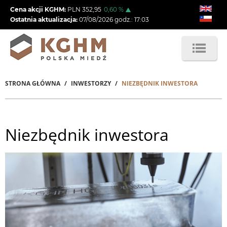
Przejdź
Cena akcji KGHM:
PLN
352,95
0,60
%
do
Ostatnia aktualizacja:
07/08/2026
godz.:
17:03
treści
STRONA GŁÓWNA
INWESTORZY
NIEZBĘDNIK INWESTORA
Ścieżka
nawigacyjna
Niezbędnik inwestora