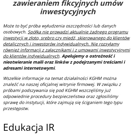
zawieraniem fikcyjnych umów
inwestycyjnych
Może to być próba wyłudzenia oszczędności lub danych
osobowych.
Spółka nie prowadzi aktualnie żadnego programu
inwestycji w złoto, srebro czy miedź, skierowanego do klientów
detalicznych i inwestorów indywidualnych. Nie rozsyłamy
również informacji z załącznikami i z umowami inwestycyjnymi
do klientów indywidualnych
.
Apelujemy o ostrożność i
nieotwieranie maili oraz linków z podejrzanymi treściami i
adresami internetowymi
.
Wszelkie informacje na temat działalności KGHM można
znaleźć na naszej oficjalnej witrynie firmowej. W związku z
próbami podszywania się pod KGHM wszczęliśmy już
odpowiednie procedury bezpieczeństwa oraz zgłosiliśmy
sprawę do instytucji, które zajmują się ściganiem tego typu
przestępstw.
Edukacja IR