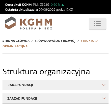
Przejdź
Cena akcji KGHM:
PLN
352,95
0,60
%
do
Ostatnia aktualizacja:
07/08/2026
godz.:
17:03
treści
STRONA GŁÓWNA
ZRÓWNOWAŻONY ROZWÓJ
STRUKTURA
Ścieżka
ORGANIZACYJNA
nawigacyjna
Struktura organizacyjna
RADA FUNDACJI
ZARZĄD FUNDACJI