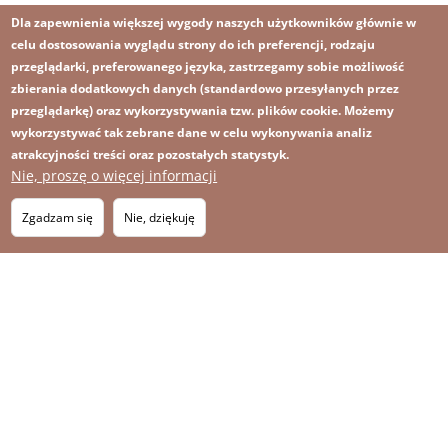
Dla zapewnienia większej wygody naszych użytkowników głównie w
celu dostosowania wyglądu strony do ich preferencji, rodzaju
przeglądarki, preferowanego języka, zastrzegamy sobie możliwość
zbierania dodatkowych danych (standardowo przesyłanych przez
przeglądarkę) oraz wykorzystywania tzw. plików cookie. Możemy
wykorzystywać tak zebrane dane w celu wykonywania analiz
atrakcyjności treści oraz pozostałych statystyk.
Nie, proszę o więcej informacji
Obraz
Obraz
Zapisz się na newsletter
RSS
Footer
Zgadzam się
Nie, dziękuję
OBRAZ
menu
MAPA STRONY
with
icons
2026 KGHM Wszelkie prawa zastrzeżone
Nota prawna
Polityka prywatności
Kontakt
Menu
Platforma sygnalisty
stopka