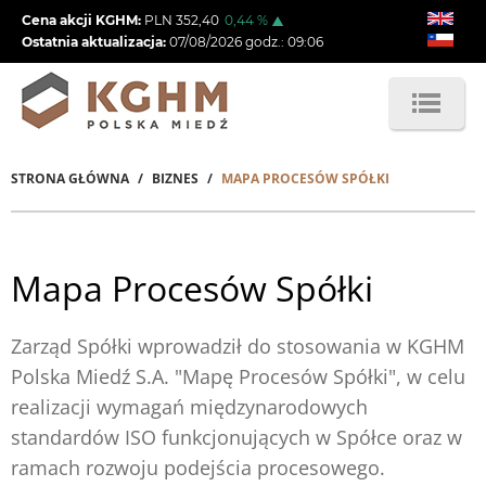
Przejdź
Cena akcji KGHM:
PLN
352,40
0,44
%
do
Ostatnia aktualizacja:
07/08/2026
godz.:
09:06
treści
STRONA GŁÓWNA
BIZNES
MAPA PROCESÓW SPÓŁKI
Ścieżka
nawigacyjna
Mapa Procesów Spółki
Zarząd Spółki wprowadził do stosowania w KGHM
Polska Miedź S.A. "Mapę Procesów Spółki", w celu
realizacji wymagań międzynarodowych
standardów ISO funkcjonujących w Spółce oraz w
ramach rozwoju podejścia procesowego.