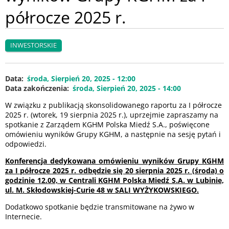
półrocze 2025 r.
INWESTORSKIE
Data
środa, Sierpień 20, 2025 - 12:00
Data zakończenia
środa, Sierpień 20, 2025 - 14:00
W związku z publikacją skonsolidowanego raportu za I półrocze
2025 r. (wtorek, 19 sierpnia 2025 r.), uprzejmie zapraszamy na
spotkanie z Zarządem KGHM Polska Miedź S.A., poświęcone
omówieniu wyników Grupy KGHM, a następnie na sesję pytań i
odpowiedzi.
Konferencja dedykowana omówieniu wyników Grupy KGHM
za I półrocze 2025 r. odbędzie się 20 sierpnia 2025 r. (środa) o
godzinie 12.00, w Centrali KGHM Polska Miedź S.A. w Lubinie,
ul. M. Skłodowskiej-Curie 48 w
SALI WYŻYKOWSKIEGO
.
Dodatkowo spotkanie będzie transmitowane na żywo w
Internecie.