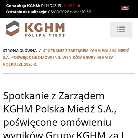
Przejdź
Cena akcji KGHM:
PLN
343,15
-0,85
%
do
Ostatnia aktualizacja:
06/08/2026
godz.:
10:36
treści
STRONA GŁÓWNA
SPOTKANIE Z ZARZĄDEM KGHM POLSKA MIEDŹ
Ścieżka
S.A., POŚWIĘCONE OMÓWIENIU WYNIKÓW GRUPY KGHM ZA I
PÓŁROCZE 2025 R.
nawigacyjna
Spotkanie z Zarządem
KGHM Polska Miedź S.A.,
poświęcone omówieniu
wyników Grupy KGHM za I