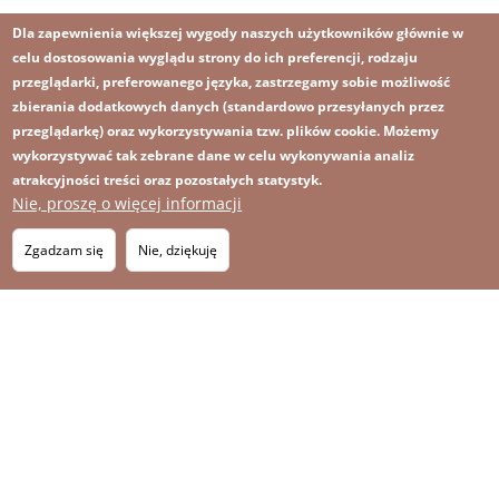
Dla zapewnienia większej wygody naszych użytkowników głównie w
celu dostosowania wyglądu strony do ich preferencji, rodzaju
przeglądarki, preferowanego języka, zastrzegamy sobie możliwość
zbierania dodatkowych danych (standardowo przesyłanych przez
przeglądarkę) oraz wykorzystywania tzw. plików cookie. Możemy
wykorzystywać tak zebrane dane w celu wykonywania analiz
atrakcyjności treści oraz pozostałych statystyk.
Nie, proszę o więcej informacji
Zgadzam się
Nie, dziękuję
Obraz
Obraz
Zapisz się na newsletter
RSS
Footer
OBRAZ
menu
MAPA STRONY
with
icons
2026 KGHM Wszelkie prawa zastrzeżone
Nota prawna
Polityka prywatności
Kontakt
Menu
Platforma sygnalisty