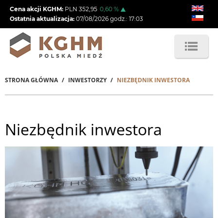
Przejdź
Cena akcji KGHM:
PLN
352,95
0,60
%
do
Ostatnia aktualizacja:
07/08/2026
godz.:
17:03
treści
STRONA GŁÓWNA
INWESTORZY
NIEZBĘDNIK INWESTORA
Ścieżka
nawigacyjna
Niezbędnik inwestora