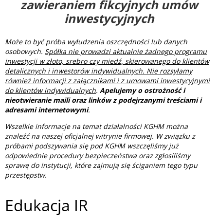
zawieraniem fikcyjnych umów
inwestycyjnych
Może to być próba wyłudzenia oszczędności lub danych
osobowych.
Spółka nie prowadzi aktualnie żadnego programu
inwestycji w złoto, srebro czy miedź, skierowanego do klientów
detalicznych i inwestorów indywidualnych. Nie rozsyłamy
również informacji z załącznikami i z umowami inwestycyjnymi
do klientów indywidualnych
.
Apelujemy o ostrożność i
nieotwieranie maili oraz linków z podejrzanymi treściami i
adresami internetowymi
.
Wszelkie informacje na temat działalności KGHM można
znaleźć na naszej oficjalnej witrynie firmowej. W związku z
próbami podszywania się pod KGHM wszczęliśmy już
odpowiednie procedury bezpieczeństwa oraz zgłosiliśmy
sprawę do instytucji, które zajmują się ściganiem tego typu
przestępstw.
Edukacja IR