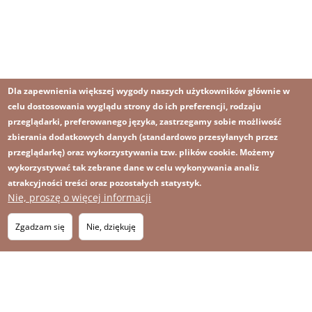
Dla zapewnienia większej wygody naszych użytkowników głównie w
celu dostosowania wyglądu strony do ich preferencji, rodzaju
przeglądarki, preferowanego języka, zastrzegamy sobie możliwość
zbierania dodatkowych danych (standardowo przesyłanych przez
przeglądarkę) oraz wykorzystywania tzw. plików cookie. Możemy
wykorzystywać tak zebrane dane w celu wykonywania analiz
atrakcyjności treści oraz pozostałych statystyk.
Nie, proszę o więcej informacji
Obraz
Obraz
Zapisz się na newsletter
RSS
Footer
Zgadzam się
Nie, dziękuję
OBRAZ
menu
MAPA STRONY
with
icons