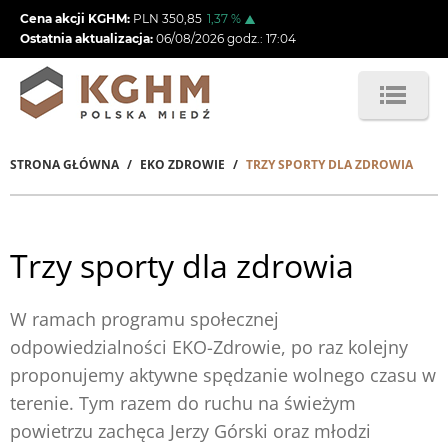
Przejdź
Cena akcji KGHM:
PLN
350,85
1,37
%
do
Ostatnia aktualizacja:
06/08/2026
godz.:
17:04
treści
STRONA GŁÓWNA
EKO ZDROWIE
TRZY SPORTY DLA ZDROWIA
Ścieżka
nawigacyjna
Trzy sporty dla zdrowia
W ramach programu społecznej
odpowiedzialności EKO-Zdrowie, po raz kolejny
proponujemy aktywne spędzanie wolnego czasu w
terenie. Tym razem do ruchu na świeżym
powietrzu zachęca Jerzy Górski oraz młodzi