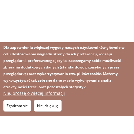
Dla zapewnienia większej wygody naszych użytkowników głównie w
celu dostosowania wyglądu strony do ich preferencji, rodzaju
przeglądarki, preferowanego języka, zastrzegamy sobie możliwość
zbierania dodatkowych danych (standardowo przesyłanych przez
przeglądarkę) oraz wykorzystywania tzw. plików cookie. Możemy
wykorzystywać tak zebrane dane w celu wykonywania analiz
atrakcyjności treści oraz pozostałych statystyk.
Nie, proszę o więcej informacji
Obraz
Obraz
Zapisz się na newsletter
RSS
Footer
Zgadzam się
Nie, dziękuję
OBRAZ
menu
MAPA STRONY
with
icons