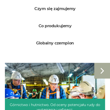
Czym się zajmujemy
Co produkujemy
Globalny czempion
Obraz
Górnictwo i hutnictwo. Od oceny potencjału rudy do
wytapiania i rafinacji.