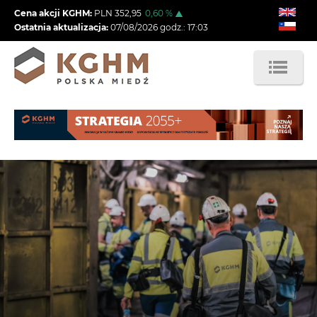
Przejdź
Cena akcji KGHM:
PLN
352,95
0,60
%
do
Ostatnia aktualizacja:
07/08/2026
godz.:
17:03
treści
Obraz
Obraz
Obraz
Obraz
Obraz