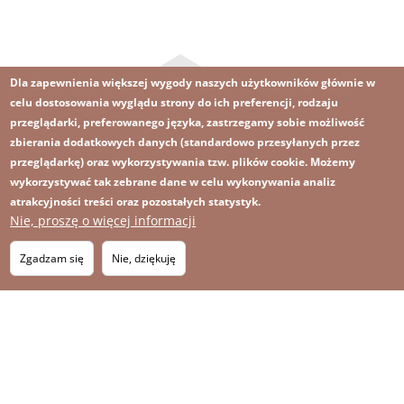
Dla zapewnienia większej wygody naszych użytkowników głównie w
celu dostosowania wyglądu strony do ich preferencji, rodzaju
przeglądarki, preferowanego języka, zastrzegamy sobie możliwość
zbierania dodatkowych danych (standardowo przesyłanych przez
przeglądarkę) oraz wykorzystywania tzw. plików cookie. Możemy
Obraz
Obraz
Zapisz się na newsletter
RSS
Footer
wykorzystywać tak zebrane dane w celu wykonywania analiz
atrakcyjności treści oraz pozostałych statystyk.
OBRAZ
menu
MAPA STRONY
Nie, proszę o więcej informacji
with
Zgadzam się
Nie, dziękuję
icons
2026 KGHM Wszelkie prawa zastrzeżone
Nota prawna
Polityka prywatności
Kontakt
Menu
Platforma sygnalisty
stopka