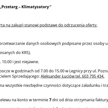
„Przetarg – Klimatyzatory
”
rta na zakup) stanowi podstawę do odrzucenia oferty.
 przetwarzanie danych osobowych podpisane przez osoby 
isanych do KRS).
 10.00 i jest niejawne.
cze w godzinach od 7.00 do 15.00 w Legnicy przy ul. Pozna
cielem Sprzedającego:
Aleksander Łuciów tel. 603 795 434.
na wszystkie niezbędne czynności dotyczące załadunku i tr
rzelewu na konto w terminie
7
dni od dnia otrzymania faktur