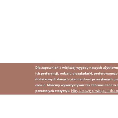
Dla zapewnienia większej wygody naszych użytkown
ich preferencji, rodzaju przeglądarki, preferowaneg
dodatkowych danych (standardowo przesyłanych prze
cookie. Możemy wykorzystywać tak zebrane dane w ce
Nie, proszę o więcej infor
pozostałych statystyk.
Obraz
Obraz
Zapisz się na newsletter
R
Footer
menu