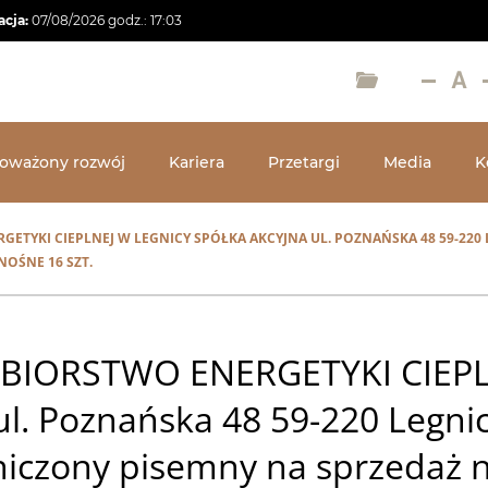
acja:
07/08/2026
godz.:
17:03
oważony rozwój
Kariera
Przetargi
Media
K
ETYKI CIEPLNEJ W LEGNICY SPÓŁKA AKCYJNA UL. POZNAŃSKA 48 59-22
OŚNE 16 SZT.
BIORSTWO ENERGETYKI CIEP
l. Poznańska 48 59-220 Legni
aniczony pisemny na sprzedaż 