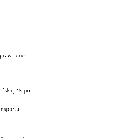
uprawnione.
ńskiej 48, po
ansportu
y.