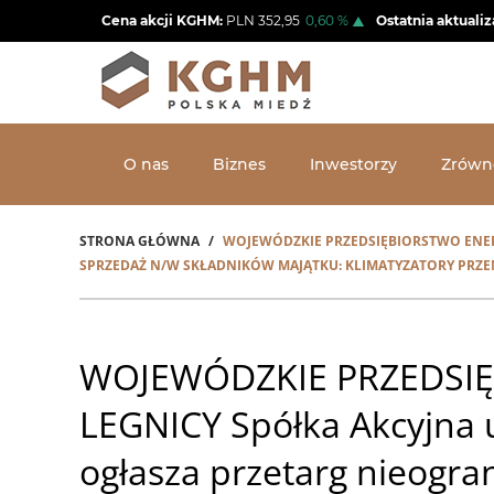
Przejdź
Cena akcji KGHM:
PLN
352,95
0,60
%
Ostatnia aktualiz
do
treści
O nas
Biznes
Inwestorzy
Zrówn
STRONA GŁÓWNA
WOJEWÓDZKIE PRZEDSIĘBIORSTWO ENERG
Ścieżka
SPRZEDAŻ N/W SKŁADNIKÓW MAJĄTKU: KLIMATYZATORY PRZEN
nawigacyjna
WOJEWÓDZKIE PRZEDSIĘ
LEGNICY Spółka Akcyjna u
ogłasza przetarg nieogr