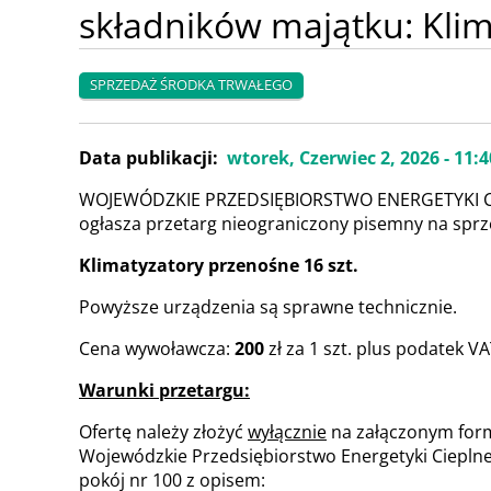
składników majątku: Klim
SPRZEDAŻ ŚRODKA TRWAŁEGO
Data publikacji
wtorek, Czerwiec 2, 2026 - 11:4
WOJEWÓDZKIE PRZEDSIĘBIORSTWO ENERGETYKI C
ogłasza przetarg nieograniczony pisemny na spr
Klimatyzatory przenośne 16 szt.
Powyższe urządzenia są sprawne technicznie.
Cena wywoławcza:
200
zł za 1 szt. plus podatek V
Warunki przetargu:
Ofertę należy złożyć
wyłącznie
na załączonym formu
Wojewódzkie Przedsiębiorstwo Energetyki Cieplnej 
pokój nr 100 z opisem: