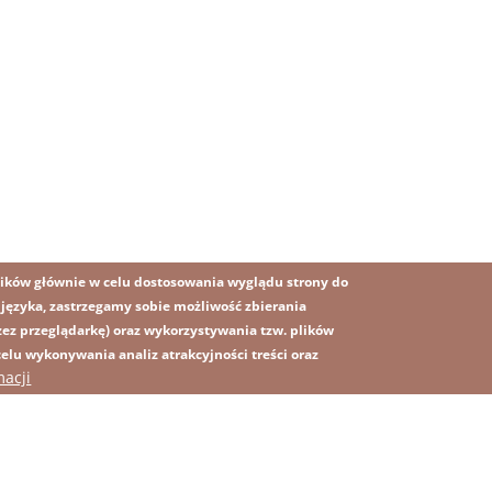
ików głównie w celu dostosowania wyglądu strony do
o języka, zastrzegamy sobie możliwość zbierania
z przeglądarkę) oraz wykorzystywania tzw. plików
lu wykonywania analiz atrakcyjności treści oraz
macji
OBRAZ
MAPA STRONY
SS