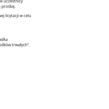
li uczestnicy
ą prośbę.
licytacji w celu
adka
odków trwałych”.