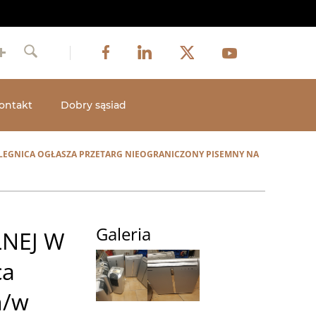
Obraz
Obraz
Obraz
Social
Obraz
Facebook
LinkedIn
Twitter
Youtube
Szukaj
media
ontakt
Dobry sąsiad
0 LEGNICA OGŁASZA PRZETARG NIEOGRANICZONY PISEMNY NA
Galeria
LNEJ W
ca
n/w