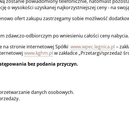
ową zostanie powiadomiony telefonicznie, natomiast pozosta
ę o wysokości uzyskanej najkorzystniejszej ceny - na swoj
owo ofert zakupu zastrzegamy sobie możliwość dodatkowej 
m zdawczo-odbiorczym po wniesieniu całości ceny nabycia.
e na stronie internetowej Spółki
www.wpec.legnica.pl
– zakł
nternetowej
www.kghm.pl
w zakładce „Przetargi/sprzedaż śr
stępowania bez podania przyczyn.
 przetwarzanie danych osobowych.
przedaży.