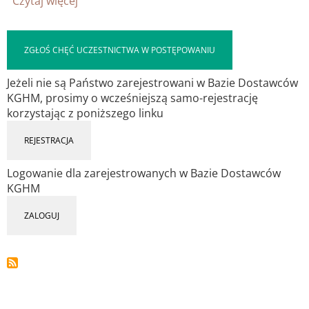
Czytaj więcej
o
JGKP-
LP-
P-
ZGŁOŚ CHĘĆ UCZESTNICTWA W POSTĘPOWANIU
26-
0136
Jeżeli nie są Państwo zarejestrowani w Bazie Dostawców
Naprawy
KGHM, prosimy o wcześniejszą samo-rejestrację
oraz
korzystając z poniższego linku
przeglądy
urządzeń
REJESTRACJA
Zintegrowanego
Systemu
Logowanie dla zarejestrowanych w Bazie Dostawców
Bezpieczeństwa
KGHM
SNP
NT-
ZALOGUJ
SV