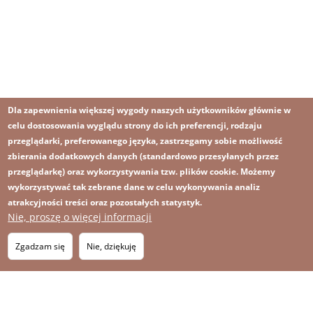
Dla zapewnienia większej wygody naszych użytkowników głównie w
celu dostosowania wyglądu strony do ich preferencji, rodzaju
przeglądarki, preferowanego języka, zastrzegamy sobie możliwość
zbierania dodatkowych danych (standardowo przesyłanych przez
przeglądarkę) oraz wykorzystywania tzw. plików cookie. Możemy
wykorzystywać tak zebrane dane w celu wykonywania analiz
atrakcyjności treści oraz pozostałych statystyk.
Nie, proszę o więcej informacji
Obraz
Obraz
Zapisz się na newsletter
RSS
Footer
Zgadzam się
Nie, dziękuję
OBRAZ
menu
MAPA STRONY
with