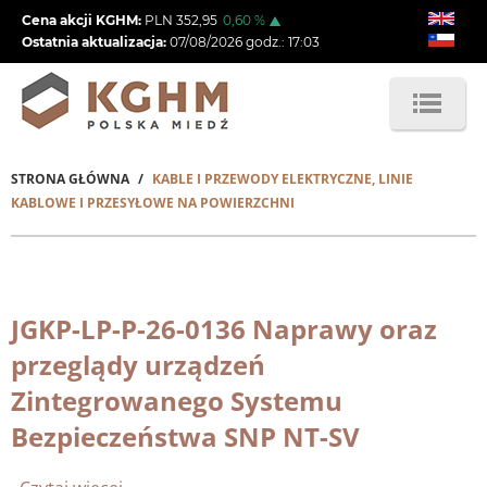
Przejdź
Cena akcji KGHM:
PLN
352,95
0,60
%
do
Ostatnia aktualizacja:
07/08/2026
godz.:
17:03
treści
STRONA GŁÓWNA
KABLE I PRZEWODY ELEKTRYCZNE, LINIE
Ścieżka
KABLOWE I PRZESYŁOWE NA POWIERZCHNI
nawigacyjna
JGKP-LP-P-26-0136 Naprawy oraz
przeglądy urządzeń
Zintegrowanego Systemu
Bezpieczeństwa SNP NT-SV