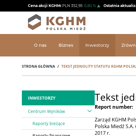
Przejdź
Cena akcji KGHM:
PLN
352,95
0,60
%
Ostatnia aktualiz
do
treści
O nas
Biznes
Inwestorzy
Zrówn
STRONA GŁÓWNA
TEKST JEDNOLITY STATUTU KGHM POLSKA
Ścieżka
nawigacyjna
Tekst je
INWESTORZY
Report number
Centrum Wyników
Zarząd KGHM Polsk
Raporty bieżące
Polska Miedź S.A.
2017 r.
Raporty finansowe