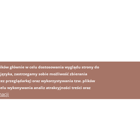
ików głównie w celu dostosowania wyglądu strony do
o języka, zastrzegamy sobie możliwość zbierania
z przeglądarkę) oraz wykorzystywania tzw. plików
lu wykonywania analiz atrakcyjności treści oraz
OBRAZ
macji
MAPA STRONY
SS
rawna
Polityka prywatności
Kontakt
Platforma sygnalisty