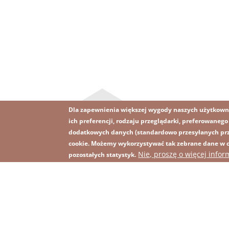
Dla zapewnienia większej wygody naszych użytkown
ich preferencji, rodzaju przeglądarki, preferowaneg
dodatkowych danych (standardowo przesyłanych prze
cookie. Możemy wykorzystywać tak zebrane dane w ce
Obraz
Obraz
Nie, proszę o więcej infor
Zapisz się na newsletter
R
pozostałych statystyk.
Footer
menu
with
icons
2026 KGHM Wszelkie prawa zastrzeżone
Nota p
Menu