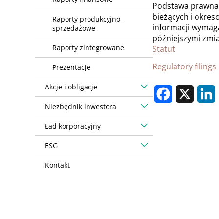
Podstawa prawna: 
bieżących i okre
Raporty produkcyjno-
informacji wymaga
sprzedażowe
późniejszymi zmi
Raporty zintegrowane
Statut
Regulatory filings
Prezentacje
Akcje i obligacje
Facebook
X
L
Niezbędnik inwestora
Ład korporacyjny
ESG
Kontakt