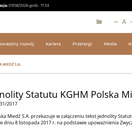
acja:
07/08/2026
godz.:
17:03
oważony rozwój
Kariera
Przetargi
Media
K
 MIEDŹ S.A.
dnolity Statutu KGHM Polska Mi
31/2017
a Miedź S.A. przekazuje w załączeniu tekst jednolity Stat
 w dniu 8 listopada 2017 r. na podstawie upoważnienia Zw