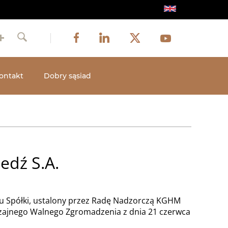
Obraz
Obraz
Obraz
Social
Obraz
Facebook
LinkedIn
Twitter
Youtube
Szukaj
media
ontakt
Dobry sąsiad
edź S.A.
utu Spółki, ustalony przez Radę Nadzorczą KGHM
yczajnego Walnego Zgromadzenia z dnia 21 czerwca