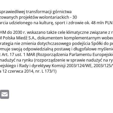
prawiedliwej transformacji górnictwa
izowanych projektów wolontariackich - 30
cia udzielonego na kulturę, sport i zdrowie ok. 48 mln PLN
HM do 2030 r. wskazano także cele klimatyczne związane z r
 Polska Miedź S.A., dokumentem komplementarnym wobec S
rategia nie zmienia dotychczasowego podejścia Spółki do 
ymuje swoją odpowiedzialną postawę i długofalowe myślenie
Art. 17 ust. 1 MAR (Rozporządzenia Parlamentu Europejskieg
 nadużyć na rynku (rozporządzenie w sprawie nadużyć na r
jskiego i Rady i dyrektywy Komisji 2003/124/WE, 2003/125
a 12 czerwca 2014, nr. L 173/1)
inkedIn
Email