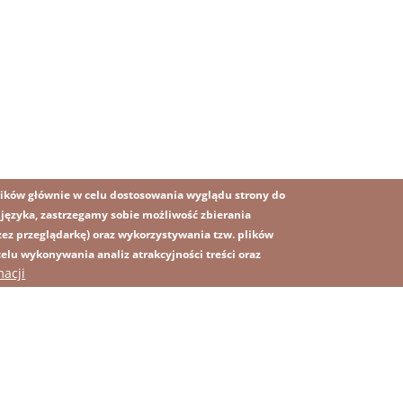
ików głównie w celu dostosowania wyglądu strony do
o języka, zastrzegamy sobie możliwość zbierania
z przeglądarkę) oraz wykorzystywania tzw. plików
lu wykonywania analiz atrakcyjności treści oraz
OBRAZ
macji
MAPA STRONY
SS
rawna
Polityka prywatności
Kontakt
Platforma sygnalisty