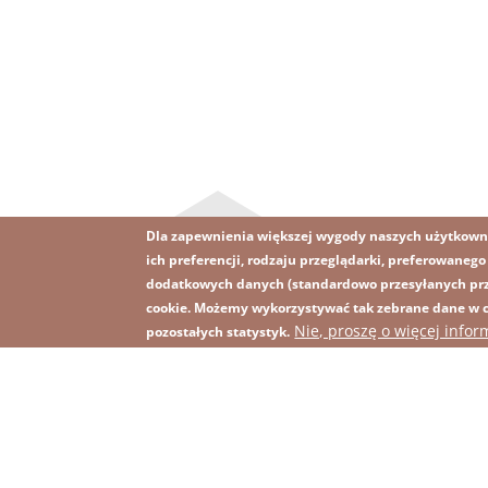
Dla zapewnienia większej wygody naszych użytkown
ich preferencji, rodzaju przeglądarki, preferowaneg
dodatkowych danych (standardowo przesyłanych prze
cookie. Możemy wykorzystywać tak zebrane dane w ce
Obraz
Obraz
Nie, proszę o więcej infor
Zapisz się na newsletter
R
pozostałych statystyk.
Footer
menu
with
icons
2026 KGHM Wszelkie prawa zastrzeżone
Nota p
Menu