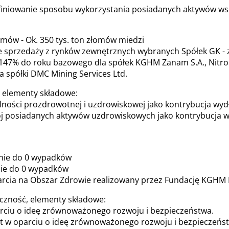
efiniowanie sposobu wykorzystania posiadanych aktywów ws
omów - Ok. 350 tys. ton złomów miedzi
 sprzedaży z rynków zewnętrznych wybranych Spółek GK - z
 147% do roku bazowego dla spółek KGHM Zanam S.A., Nitroe
 spółki DMC Mining Services Ltd.
e, elementy składowe:
ości prozdrowotnej i uzdrowiskowej jako kontrybucja wydłuż
j posiadanych aktywów uzdrowiskowych jako kontrybucja wyd
enie do 0 wypadków
nie do 0 wypadków
rcia na Obszar Zdrowie realizowany przez Fundację KGHM P
łeczność, elementy składowe:
iu o ideę zrównoważonego rozwoju i bezpieczeństwa.
st w oparciu o ideę zrównoważonego rozwoju i bezpieczeńs