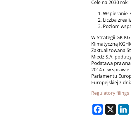
Cele na 2030 rok:
Wspieranie s
Liczba zreal
Poziom wspar
W Strategii GK KG
Klimatyczną KGHM
Zaktualizowana St
Miedź S.A. podtrz
Podstawa prawna: 
2014 r. w sprawie
Parlamentu Europe
Europejskiej z dni
Regulatory filings
Facebook
X
L