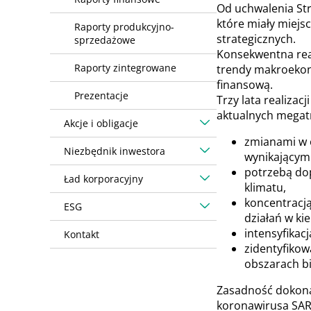
Od uchwalenia Str
które miały miejs
Raporty produkcyjno-
strategicznych.
sprzedażowe
Konsekwentna real
Raporty zintegrowane
trendy makroekono
finansową.
Prezentacje
Trzy lata realizac
aktualnych megatr
Akcje i obligacje
zmianami w 
Niezbędnik inwestora
wynikającymi
potrzebą dop
Ład korporacyjny
klimatu,
koncentracją
ESG
działań w k
intensyfikac
Kontakt
zidentyfikow
obszarach b
Zasadność dokonan
koronawirusa SARS