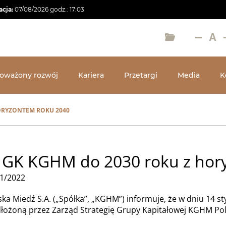
acja:
07/08/2026
godz.:
17:03
oważony rozwój
Kariera
Przetargi
Media
K
ORYZONTEM ROKU 2040
a GK KGHM do 2030 roku z ho
1/2022
a Miedź S.A. („Spółka”, „KGHM”) informuje, że w dniu 14 s
dłożoną przez Zarząd Strategię Grupy Kapitałowej KGHM Po