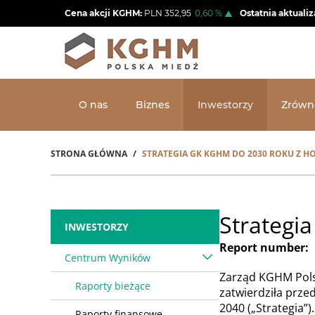
Przejdź
Cena akcji KGHM:
PLN
352,95
0,60
%
Ostatnia aktualiz
do
treści
O nas
Biznes
Inwestorzy
Zrówn
STRONA GŁÓWNA
STRATEGIA GK KGHM DO 2030 ROKU Z H
Ścieżka
nawigacyjna
Strategi
INWESTORZY
Report number
Centrum Wyników
Zarząd KGHM Polsk
Raporty bieżące
zatwierdziła prze
2040 („Strategia”).
Raporty finansowe