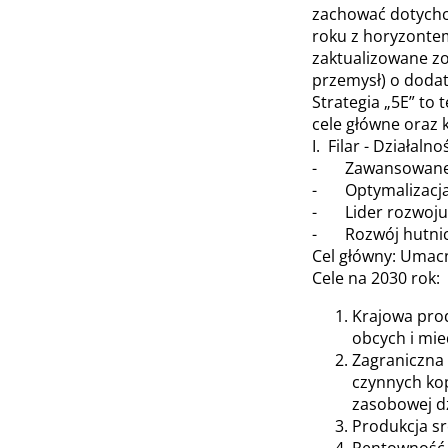
zachować dotychcz
roku z horyzontem
zaktualizowane zo
przemysł) o dodat
Strategia „5E” to
cele główne oraz 
I. Filar - Działa
- Zawansowane te
- Optymalizacja p
- Lider rozwoju 
- Rozwój hutnict
Cel główny: Umacn
Cele na 2030 rok:
Krajowa prod
obcych i mied
Zagraniczna 
czynnych kop
zasobowej dzi
Produkcja sr