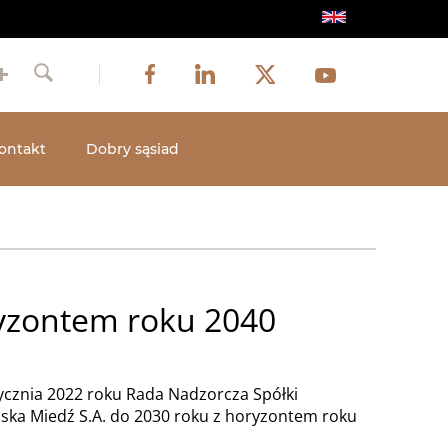
Obraz
Obraz
Obraz
Social
Obraz
Facebook
LinkedIn
Twitter
Youtube
Szukaj
media
ontakt
Dobry sąsiad
ryzontem roku 2040
tycznia 2022 roku Rada Nadzorcza Spółki
lska Miedź S.A. do 2030 roku z horyzontem roku