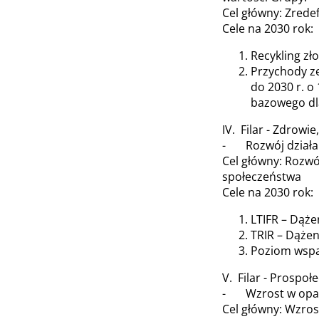
Cel główny: Zred
Cele na 2030 rok:
Recykling zł
Przychody ze
do 2030 r. o
bazowego dla
IV. Filar - Zdrowi
- Rozwój działaln
Cel główny: Rozwó
społeczeństwa
Cele na 2030 rok:
LTIFR – Dąż
TRIR – Dąże
Poziom wspa
V. Filar - Prospo
- Wzrost w oparc
Cel główny: Wzro