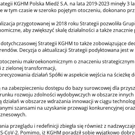
ategii KGHM Polska Miedź S.A. na lata 2019-2023 minęły 3 
ce w tym czasie w szeroko pojętym otoczeniu, dokonano prz
izacja przygotowanej w 2018 roku Strategii pozwoliła Grup
miczne, aby zwiększyć skalę działalności a także znacznie 
ji dotychczasowej Strategii KGHM to także zobowiązujące dec
endów. Decyzja o aktualizacji Strategii podyktowana jest w 
otoczeniu makroekonomicznym o znaczeniu strategicznym d
 z zielonej transformacji,
recyzowania działań Spółki w aspekcie wejścia na ścieżkę 
 na zabezpieczeniu dostępu do bazy surowcowej dla przyszł
ierunku rozwoju zdolności wydobywczych w obszarze innych
ją działań w obszarze wdrażania innowacji w ciągu technolo
anymi szansami na uzyskanie przewagi konkurencyjnej oraz
iznesowych.
ia przeglądu i redefinicji zbiegła się również z nadzwycza
-CoV-2. Pomimo, iż KGHM poradził sobie wyjątkowo dobrze 