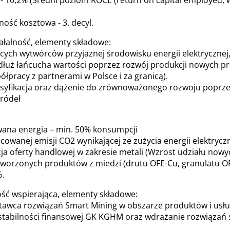
 10,2% (Średni poziom ROCE (return on capital employed, ws
ość kosztowa - 3. decyl.
ziałalność, elementy składowe:
ch wytwórców przyjaznej środowisku energii elektrycznej, 
uż łańcucha wartości poprzez rozwój produkcji nowych pro
łpracy z partnerami w Polsce i za granicą).
rsyfikacja oraz dążenie do zrównoważonego rozwoju popr
ródeł
na energia – min. 50% konsumpcji
cowanej emisji CO2 wynikającej ze zużycia energii elektryczn
ja oferty handlowej w zakresie metali (Wzrost udziału nowy
orzonych produktów z miedzi (drutu OFE-Cu, granulatu OFE
.
alność wspierająca, elementy składowe:
wca rozwiązań Smart Mining w obszarze produktów i usług
abilności finansowej GK KGHM oraz wdrażanie rozwiązań