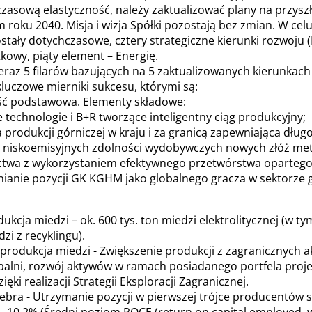
asową elastyczność, należy zaktualizować plany na przyszło
 roku 2040. Misja i wizja Spółki pozostają bez zmian. W cel
stały dotychczasowe, cztery strategiczne kierunki rozwoju (
kowy, piąty element – Energię.
 teraz 5 filarów bazujących na 5 zaktualizowanych kierunka
kluczowe mierniki sukcesu, którymi są:
lność podstawowa. Elementy składowe:
chnologie i B+R tworzące inteligentny ciąg produkcyjny;
rodukcji górniczej w kraju i za granicą zapewniająca długo
niskoemisyjnych zdolności wydobywczych nowych złóż metal
wa z wykorzystaniem efektywnego przetwórstwa opartego 
ianie pozycji GK KGHM jako globalnego gracza w sektorze g
ukcja miedzi – ok. 600 tys. ton miedzi elektrolitycznej (w 
zi z recyklingu).
produkcja miedzi - Zwiększenie produkcji z zagranicznych
alni, rozwój aktywów w ramach posiadanego portfela proje
ęki realizacji Strategii Eksploracji Zagranicznej.
ebra - Utrzymanie pozycji w pierwszej trójce producentów sr