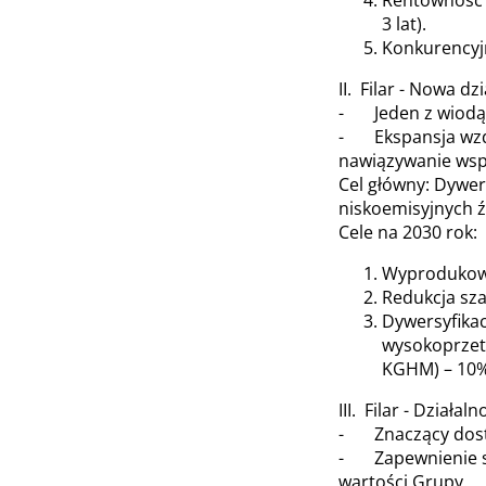
Rentowność -
3 lat).
Konkurencyjn
II. Filar - Nowa d
- Jeden z wiodący
- Ekspansja wzdł
nawiązywanie wspó
Cel główny: Dywe
niskoemisyjnych ź
Cele na 2030 rok:
Wyprodukowa
Redukcja sza
Dywersyfikac
wysokoprzetw
KGHM) – 10%
III. Filar - Dział
- Znaczący dosta
- Zapewnienie st
wartości Grupy.