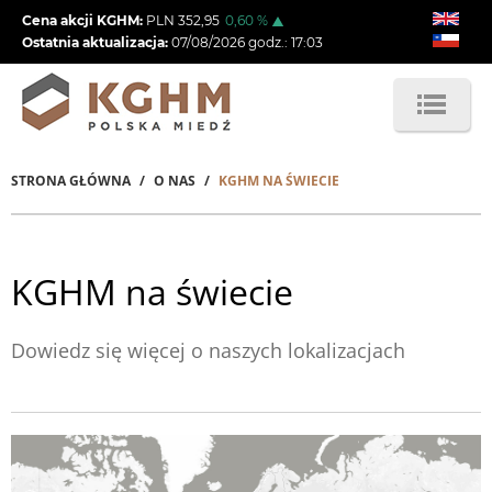
Przejdź
Cena akcji KGHM:
PLN
352,95
0,60
%
do
Ostatnia aktualizacja:
07/08/2026
godz.:
17:03
treści
STRONA GŁÓWNA
O NAS
KGHM NA ŚWIECIE
Ścieżka
nawigacyjna
KGHM na świecie
Dowiedz się więcej o naszych lokalizacjach