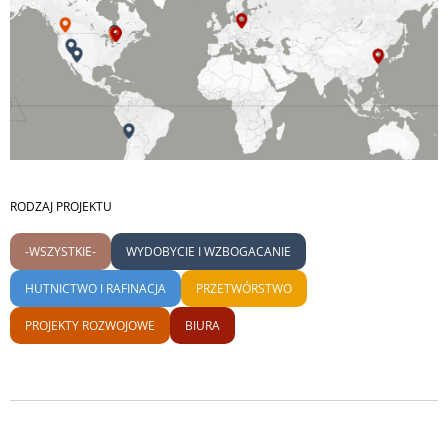
RODZAJ PROJEKTU
-WSZYSTKIE-
WYDOBYCIE I WZBOGACANIE
HUTNICTWO I RAFINACJA
PRZETWÓRSTWO
PROJEKTY ROZWOJOWE
BIURA