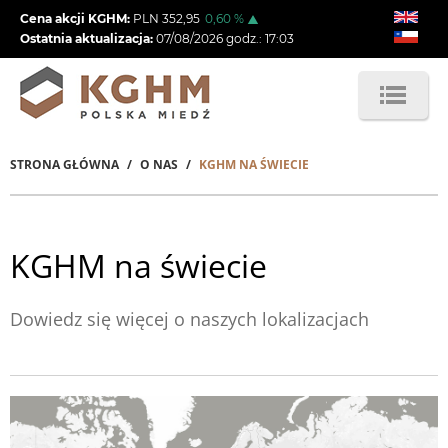
Przejdź
Cena akcji KGHM:
PLN
352,95
0,60
%
do
Ostatnia aktualizacja:
07/08/2026
godz.:
17:03
treści
STRONA GŁÓWNA
O NAS
KGHM NA ŚWIECIE
Ścieżka
nawigacyjna
KGHM na świecie
Dowiedz się więcej o naszych lokalizacjach