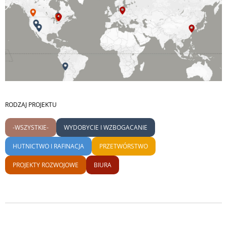
RODZAJ PROJEKTU
-WSZYSTKIE-
WYDOBYCIE I WZBOGACANIE
HUTNICTWO I RAFINACJA
PRZETWÓRSTWO
PROJEKTY ROZWOJOWE
BIURA