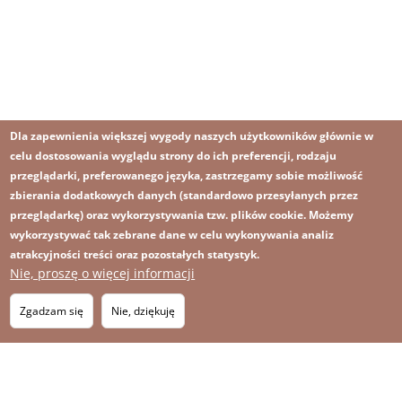
Dla zapewnienia większej wygody naszych użytkowników głównie w
celu dostosowania wyglądu strony do ich preferencji, rodzaju
przeglądarki, preferowanego języka, zastrzegamy sobie możliwość
zbierania dodatkowych danych (standardowo przesyłanych przez
przeglądarkę) oraz wykorzystywania tzw. plików cookie. Możemy
wykorzystywać tak zebrane dane w celu wykonywania analiz
atrakcyjności treści oraz pozostałych statystyk.
Nie, proszę o więcej informacji
Obraz
Obraz
Zapisz się na newsletter
RSS
Footer
Zgadzam się
Nie, dziękuję
OBRAZ
menu
MAPA STRONY
with
icons