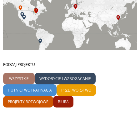
RODZAJ PROJEKTU
-WSZYSTKIE-
WYDOBYCIE I WZBOGACANIE
HUTNICTWO I RAFINACJA
PRZETWÓRSTWO
PROJEKTY ROZWOJOWE
BIURA