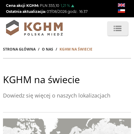
Przejdź
Cena akcji KGHM:
PLN
355,10
1,21
%
do
Ostatnia aktualizacja:
07/08/2026
godz.:
16:37
treści
STRONA GŁÓWNA
O NAS
KGHM NA ŚWIECIE
Ścieżka
nawigacyjna
KGHM na świecie
Dowiedz się więcej o naszych lokalizacjach