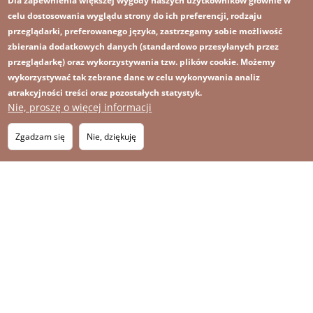
Dla zapewnienia większej wygody naszych użytkowników głównie w
celu dostosowania wyglądu strony do ich preferencji, rodzaju
przeglądarki, preferowanego języka, zastrzegamy sobie możliwość
zbierania dodatkowych danych (standardowo przesyłanych przez
przeglądarkę) oraz wykorzystywania tzw. plików cookie. Możemy
wykorzystywać tak zebrane dane w celu wykonywania analiz
atrakcyjności treści oraz pozostałych statystyk.
Nie, proszę o więcej informacji
Obraz
Obraz
Zapisz się na newsletter
RSS
Footer
Zgadzam się
Nie, dziękuję
OBRAZ
menu
MAPA STRONY
with
icons
2026 KGHM Wszelkie prawa zastrzeżone
Nota prawna
Polityka prywatności
Kontakt
Menu
Platforma sygnalisty
stopka