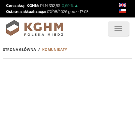
Przejdź
Cena akcji KGHM:
PLN
352,95
0,60
%
do
Ostatnia aktualizacja:
07/08/2026
godz.:
17:03
treści
STRONA GŁÓWNA
KOMUNIKATY
Ścieżka
nawigacyjna