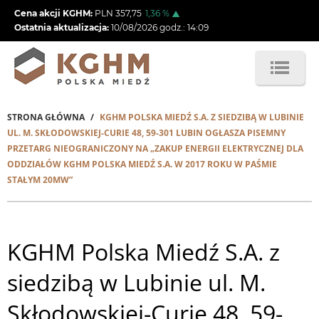
Przejdź
Cena akcji KGHM:
PLN
357,75
1,36
%
do
Ostatnia aktualizacja:
10/08/2026
godz.:
14:09
treści
STRONA GŁÓWNA
KGHM POLSKA MIEDŹ S.A. Z SIEDZIBĄ W LUBINIE
Ścieżka
UL. M. SKŁODOWSKIEJ-CURIE 48, 59-301 LUBIN OGŁASZA PISEMNY
PRZETARG NIEOGRANICZONY NA „ZAKUP ENERGII ELEKTRYCZNEJ DLA
nawigacyjna
ODDZIAŁÓW KGHM POLSKA MIEDŹ S.A. W 2017 ROKU W PAŚMIE
STAŁYM 20MW”
KGHM Polska Miedź S.A. z
siedzibą w Lubinie ul. M.
Skłodowskiej-Curie 48, 59-