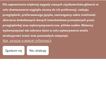
Dla zapewnienia większej wygody naszych użytkowników głównie w
celu dostosowania wyglądu strony do ich preferencji, rodzaju
przeglądarki, preferowanego języka, zastrzegamy sobie możliwość
zbierania dodatkowych danych (standardowo przesyłanych przez
przeglądarkę) oraz wykorzystywania tzw. plików cookie. Możemy
wykorzystywać tak zebrane dane w celu wykonywania analiz
atrakcyjności treści oraz pozostałych statystyk.
Nie, proszę o więcej informacji
Zgadzam się
Nie, dziękuję
Obraz
Obraz
Zapisz się na newsletter
RSS
Footer
OBRAZ
menu
MAPA STRONY
with
icons
2026 KGHM Wszelkie prawa zastrzeżone