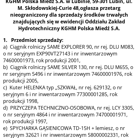
KGHM Polska Miedź S.A. w Lubinie
,
59-301 Lubin, ul.
M. Skłodowskiej-Curie 48,ogłasza przetarg
nieograniczony dla sprzedaży środków trwałych
znajdujących się w ewidencji Oddziału Zakład
Hydrotechniczny KGHM Polska Miedź S.A.
1. Przedmiot sprzedaży:
a) Ciągnik rolniczy SAME EXPLORER 90, nr rej. DLU M083,
o nr seryjnym EXP90VT27143 i nr inwentarzowym
74600001973, rok produkcji 2001,
b) Ciągnik rolniczy SAME SILVER 130, nr rej. DLU M655, o
nr seryjnym 5496 i nr inwentarzowym 74600001976, rok
produkcji 2005,
c) Kuter HELENKA typ „SZKWAŁ, nr rej. 629132, o nr
seryjnym 6 i nr inwentarzowym 77300001285, rok
produkcji 1998,
d) PRZYCZEPA TECHNICZNO-OSOBOWA, nr rej. LCY 3305,
o nr seryjnym 4864 i nr inwentarzowym 74700001971,
rok produkcji 1997,
e) SPYCHARKA GĄSIENICOWA TD-15H + lemiesz, o nr
seryjnym 32621 i nr inwentarzowym 58000002331, rok