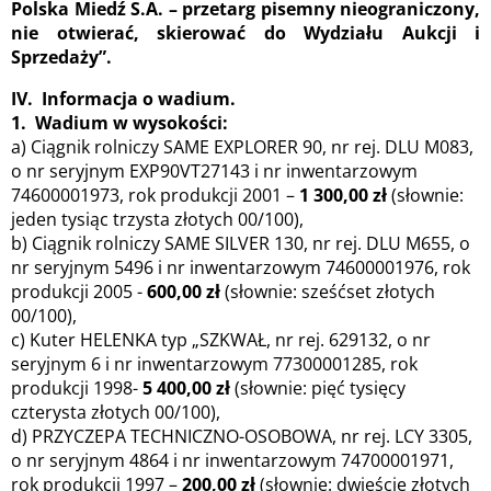
Polska Miedź S.A. – przetarg pisemny nieograniczony,
nie otwierać, skierować do Wydziału Aukcji i
Sprzedaży”.
IV. Informacja o wadium.
1. Wadium w wysokości:
a) Ciągnik rolniczy SAME EXPLORER 90, nr rej. DLU M083,
o nr seryjnym EXP90VT27143 i nr inwentarzowym
74600001973, rok produkcji 2001 –
1 300,00 zł
(słownie:
jeden tysiąc trzysta złotych 00/100),
b) Ciągnik rolniczy SAME SILVER 130, nr rej. DLU M655, o
nr seryjnym 5496 i nr inwentarzowym 74600001976, rok
produkcji 2005 -
600,00 zł
(słownie: sześćset złotych
00/100),
c) Kuter HELENKA typ „SZKWAŁ, nr rej. 629132, o nr
seryjnym 6 i nr inwentarzowym 77300001285, rok
produkcji 1998-
5 400,00 zł
(słownie: pięć tysięcy
czterysta złotych 00/100),
d) PRZYCZEPA TECHNICZNO-OSOBOWA, nr rej. LCY 3305,
o nr seryjnym 4864 i nr inwentarzowym 74700001971,
rok produkcji 1997 –
200,00 zł
(słownie: dwieście złotych