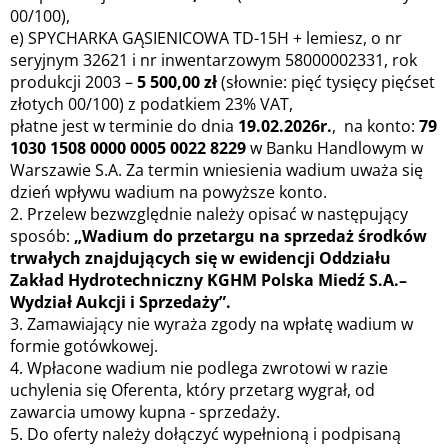
00/100),
e) SPYCHARKA GĄSIENICOWA TD-15H + lemiesz, o nr
seryjnym 32621 i nr inwentarzowym 58000002331, rok
produkcji 2003 –
5 500,00 zł
(słownie: pięć tysięcy pięćset
złotych 00/100) z podatkiem 23% VAT,
płatne jest w terminie do dnia
19.02.2026r.
, na konto:
79
1030 1508 0000 0005 0022 8229
w Banku Handlowym w
Warszawie S.A. Za termin wniesienia wadium uważa się
dzień wpływu wadium na powyższe konto.
2. Przelew bezwzględnie należy opisać w następujący
sposób:
„Wadium do przetargu na sprzedaż środków
trwałych znajdujących się w ewidencji Oddziału
Zakład Hydrotechniczny KGHM Polska Miedź S.A.–
Wydział Aukcji i Sprzedaży”.
3. Zamawiający nie wyraża zgody na wpłatę wadium w
formie gotówkowej.
4. Wpłacone wadium nie podlega zwrotowi w razie
uchylenia się Oferenta, który przetarg wygrał, od
zawarcia umowy kupna - sprzedaży.
5. Do oferty należy dołączyć wypełnioną i podpisaną