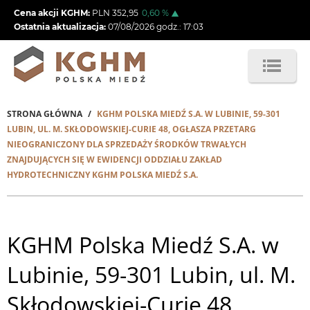
Przejdź
Cena akcji KGHM:
PLN
352,95
0,60
%
do
Ostatnia aktualizacja:
07/08/2026
godz.:
17:03
treści
STRONA GŁÓWNA
KGHM POLSKA MIEDŹ S.A. W LUBINIE, 59-301
Ścieżka
LUBIN, UL. M. SKŁODOWSKIEJ-CURIE 48, OGŁASZA PRZETARG
NIEOGRANICZONY DLA SPRZEDAŻY ŚRODKÓW TRWAŁYCH
nawigacyjna
ZNAJDUJĄCYCH SIĘ W EWIDENCJI ODDZIAŁU ZAKŁAD
HYDROTECHNICZNY KGHM POLSKA MIEDŹ S.A.
KGHM Polska Miedź S.A. w
Lubinie, 59-301 Lubin, ul. M.
Skłodowskiej-Curie 48,