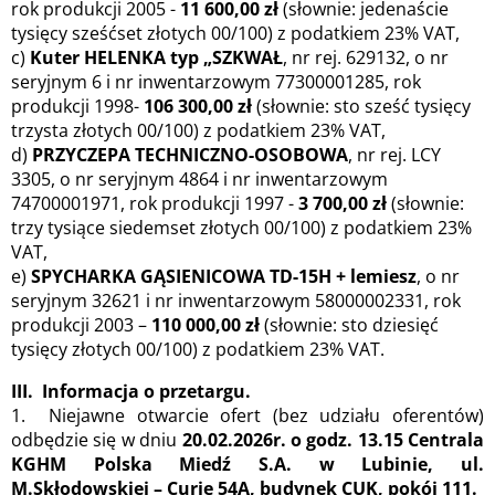
rok produkcji 2005 -
11 600,00 zł
(słownie: jedenaście
tysięcy sześćset złotych 00/100) z podatkiem 23% VAT,
c)
Kuter HELENKA typ „SZKWAŁ
, nr rej. 629132, o nr
seryjnym 6 i nr inwentarzowym 77300001285, rok
produkcji 1998-
106 300,00 zł
(słownie: sto sześć tysięcy
trzysta złotych 00/100) z podatkiem 23% VAT,
d)
PRZYCZEPA TECHNICZNO-OSOBOWA
, nr rej. LCY
3305, o nr seryjnym 4864 i nr inwentarzowym
74700001971, rok produkcji 1997 -
3 700,00 zł
(słownie:
trzy tysiące siedemset złotych 00/100) z podatkiem 23%
VAT,
e)
SPYCHARKA GĄSIENICOWA TD-15H + lemiesz
, o nr
seryjnym 32621 i nr inwentarzowym 58000002331, rok
produkcji 2003 –
110 000,00 zł
(słownie: sto dziesięć
tysięcy złotych 00/100) z podatkiem 23% VAT.
III. Informacja o przetargu.
1. Niejawne otwarcie ofert (bez udziału oferentów)
odbędzie się w dniu
20.02.2026r. o godz. 13.15 Centrala
KGHM Polska Miedź S.A. w Lubinie, ul.
M.Skłodowskiej – Curie 54A, budynek CUK, pokój 111.