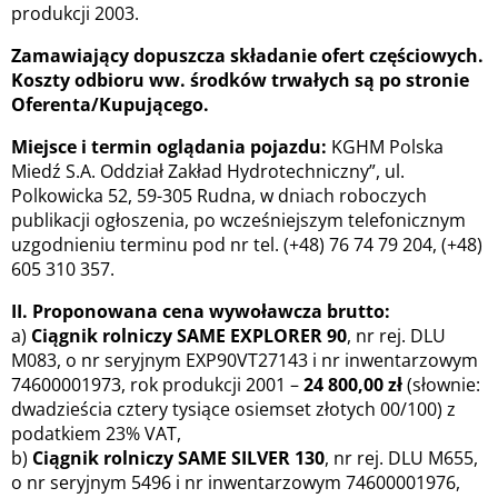
produkcji 2003.
Zamawiający dopuszcza składanie ofert częściowych.
Koszty odbioru ww. środków trwałych są po stronie
Oferenta/Kupującego.
Miejsce i termin oglądania pojazdu:
KGHM Polska
Miedź S.A. Oddział Zakład Hydrotechniczny”, ul.
Polkowicka 52, 59-305 Rudna, w dniach roboczych
publikacji ogłoszenia, po wcześniejszym telefonicznym
uzgodnieniu terminu pod nr tel. (+48) 76 74 79 204, (+48)
605 310 357.
II. Proponowana cena wywoławcza brutto:
a)
Ciągnik rolniczy SAME EXPLORER 90
, nr rej. DLU
M083, o nr seryjnym EXP90VT27143 i nr inwentarzowym
74600001973, rok produkcji 2001 –
24 800,00 zł
(słownie:
dwadzieścia cztery tysiące osiemset złotych 00/100) z
podatkiem 23% VAT,
b)
Ciągnik rolniczy SAME SILVER 130
, nr rej. DLU M655,
o nr seryjnym 5496 i nr inwentarzowym 74600001976,