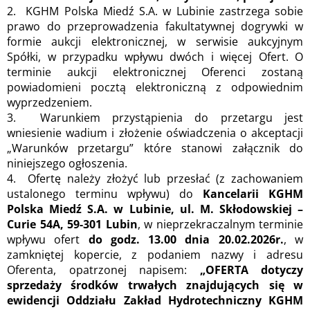
2. KGHM Polska Miedź S.A. w Lubinie zastrzega sobie
prawo do przeprowadzenia fakultatywnej dogrywki w
formie aukcji elektronicznej, w serwisie aukcyjnym
Spółki, w przypadku wpływu dwóch i więcej Ofert. O
terminie aukcji elektronicznej Oferenci zostaną
powiadomieni pocztą elektroniczną z odpowiednim
wyprzedzeniem.
3. Warunkiem przystąpienia do przetargu jest
wniesienie wadium i złożenie oświadczenia o akceptacji
„Warunków przetargu” które stanowi załącznik do
niniejszego ogłoszenia.
4. Ofertę należy złożyć lub przesłać (z zachowaniem
ustalonego terminu wpływu) do
Kancelarii KGHM
Polska Miedź S.A. w Lubinie, ul. M. Skłodowskiej –
Curie 54A, 59-301 Lubin
, w nieprzekraczalnym terminie
wpływu ofert
do godz. 13.00 dnia 20.02.2026r.
, w
zamkniętej kopercie, z podaniem nazwy i adresu
Oferenta, opatrzonej napisem:
„OFERTA dotyczy
sprzedaży środków trwałych znajdujących się w
ewidencji Oddziału Zakład Hydrotechniczny KGHM