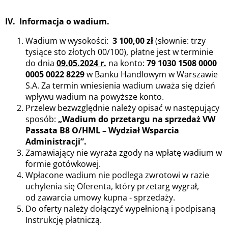
IV. Informacja o wadium.
Wadium w wysokości:
3 100,00 zł
(słownie: trzy
tysiące sto złotych 00/100), płatne jest w terminie
do dnia
09.05.2024 r.
na konto:
79 1030 1508 0000
0005 0022 8229
w Banku Handlowym w Warszawie
S.A. Za termin wniesienia wadium uważa się dzień
wpływu wadium na powyższe konto.
Przelew bezwzględnie należy opisać w następujący
sposób:
„Wadium do przetargu na
sprzedaż VW
Passata B8 O/HML – Wydział Wsparcia
Administracji”.
Zamawiający nie wyraża zgody na wpłatę wadium w
formie gotówkowej.
Wpłacone wadium nie podlega zwrotowi w razie
uchylenia się Oferenta, który przetarg wygrał,
od zawarcia umowy kupna - sprzedaży.
Do oferty należy dołączyć wypełnioną i podpisaną
Instrukcję płatniczą.