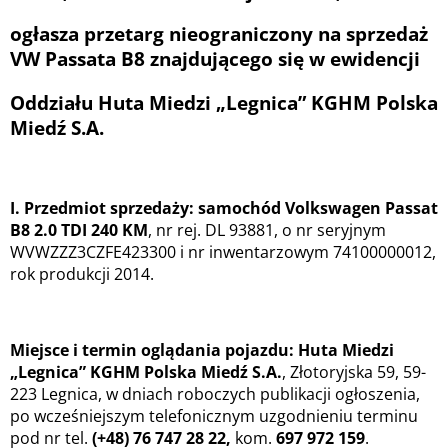
ogłasza przetarg nieograniczony na sprzedaż
VW Passata B8 znajdującego się w ewidencji
Oddziału Huta Miedzi „Legnica” KGHM Polska
Miedź S.A.
I. Przedmiot sprzedaży:
samochód Volkswagen Passat
B8 2.0 TDI 240 KM
, nr rej. DL 93881, o nr seryjnym
WVWZZZ3CZFE423300 i nr inwentarzowym 74100000012,
rok produkcji 2014.
Miejsce i termin oglądania pojazdu:
Huta Miedzi
„Legnica” KGHM Polska Miedź S.A.
, Złotoryjska 59, 59-
223 Legnica, w dniach roboczych publikacji ogłoszenia,
po wcześniejszym telefonicznym uzgodnieniu terminu
pod nr tel.
(+48) 76 747 28 22,
kom.
697 972 159
.