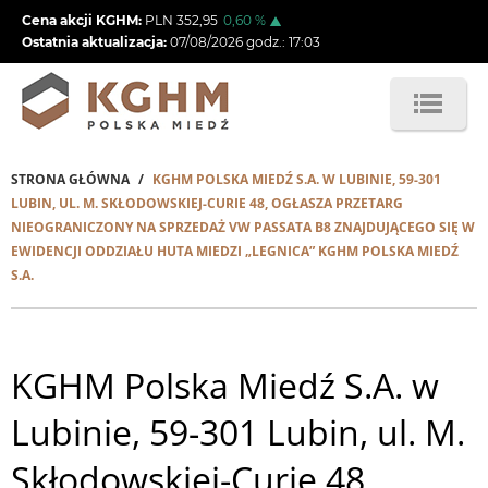
Przejdź
Cena akcji KGHM:
PLN
352,95
0,60
%
do
Ostatnia aktualizacja:
07/08/2026
godz.:
17:03
treści
STRONA GŁÓWNA
KGHM POLSKA MIEDŹ S.A. W LUBINIE, 59-301
Ścieżka
LUBIN, UL. M. SKŁODOWSKIEJ-CURIE 48, OGŁASZA PRZETARG
NIEOGRANICZONY NA SPRZEDAŻ VW PASSATA B8 ZNAJDUJĄCEGO SIĘ W
nawigacyjna
EWIDENCJI ODDZIAŁU HUTA MIEDZI „LEGNICA” KGHM POLSKA MIEDŹ
S.A.
KGHM Polska Miedź S.A. w
Lubinie, 59-301 Lubin, ul. M.
Skłodowskiej-Curie 48,