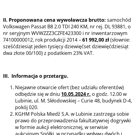
II. Proponowana cena wywoławcza brutto:
samochód
Volkswagen Passat B8 2.0 TDI 240 KM, nr rej. DL 93881, o
nr seryjnym WVWZZZ3CZFE423300 i nr inwentarzowym
74100000012, rok produkcji 2014 –
61 992,00 zł
(słownie:
sześćdziesiąt jeden tysięcy dziewięćset dziewięćdziesiąt
dwa złote 00/100) z podatkiem 23% VAT.
III. Informacja o przetargu.
Niejawne otwarcie ofert (bez udziału oferentów)
odbędzie się w dniu
10.05.2024 r.
o godz. 12.00 w
Lubinie, ul. M. Skłodowskiej – Curie 48, budynek D-4,
pokój 020.
KGHM Polska Miedź S.A. w Lubinie zastrzega sobie
prawo do przeprowadzenia fakultatywnej dogrywki
w formie aukcji elektronicznej, w serwisie
aukcyjnym Spółki, w przypadku wpływu dwóch i