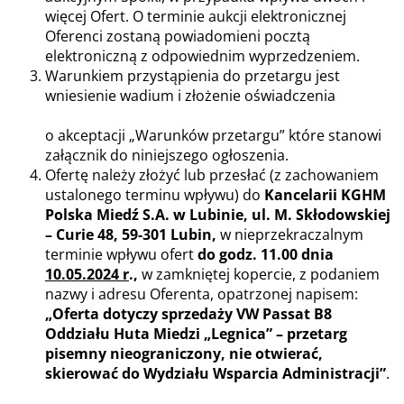
więcej Ofert. O terminie aukcji elektronicznej
Oferenci zostaną powiadomieni pocztą
elektroniczną z odpowiednim wyprzedzeniem.
Warunkiem przystąpienia do przetargu jest
wniesienie wadium i złożenie oświadczenia
o akceptacji „Warunków przetargu” które stanowi
załącznik do niniejszego ogłoszenia.
Ofertę należy złożyć lub przesłać (z zachowaniem
ustalonego terminu wpływu) do
Kancelarii KGHM
Polska Miedź S.A. w Lubinie, ul. M. Skłodowskiej
– Curie 48, 59-301 Lubin,
w nieprzekraczalnym
terminie wpływu ofert
do godz. 11.00 dnia
10.05.2024 r
.,
w zamkniętej kopercie, z podaniem
nazwy i adresu Oferenta, opatrzonej napisem:
„Oferta dotyczy sprzedaży VW Passat B8
Oddziału Huta Miedzi „Legnica” – przetarg
pisemny nieograniczony, nie otwierać,
skierować do Wydziału Wsparcia Administracji”
.