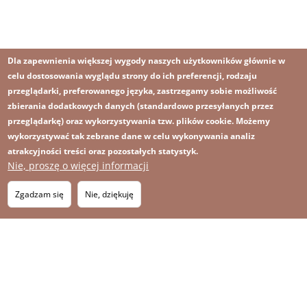
Dla zapewnienia większej wygody naszych użytkowników głównie w
celu dostosowania wyglądu strony do ich preferencji, rodzaju
przeglądarki, preferowanego języka, zastrzegamy sobie możliwość
zbierania dodatkowych danych (standardowo przesyłanych przez
przeglądarkę) oraz wykorzystywania tzw. plików cookie. Możemy
wykorzystywać tak zebrane dane w celu wykonywania analiz
atrakcyjności treści oraz pozostałych statystyk.
Nie, proszę o więcej informacji
Zgadzam się
Nie, dziękuję
Obraz
Obraz
Zapisz się na newsletter
RSS
Footer
OBRAZ
menu
MAPA STRONY
with