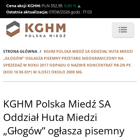
Przejdź
Cena akcji KGHM:
PLN
352,95
0,60
%
do
Ostatnia aktualizacja:
07/08/2026
godz.:
17:03
treści
STRONA GŁÓWNA
KGHM POLSKA MIEDŹ SA ODDZIAŁ HUTA MIEDZI
Ścieżka
„GŁOGÓW” OGŁASZA PISEMNY PRZETARG NIEOGRANICZONY NA
SPRZEDAŻ W ROKU 2017 ODPADU O NAZWIE KONCENTRAT PB-ZN PE
nawigacyjna
(KOD 10 06 03*) W ILOŚCI OKOŁO 2000 MG
KGHM Polska Miedź SA
Oddział Huta Miedzi
„Głogów” ogłasza pisemny