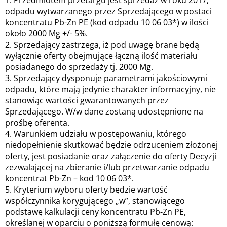
1. Przedmiotem przetargu jest sprzedaż w roku 2017,
odpadu wytwarzanego przez Sprzedającego w postaci
koncentratu Pb-Zn PE (kod odpadu 10 06 03*) w ilości
około 2000 Mg +/- 5%.
2. Sprzedający zastrzega, iż pod uwagę brane będą
wyłącznie oferty obejmujące łączną ilość materiału
posiadanego do sprzedaży tj. 2000 Mg.
3. Sprzedający dysponuje parametrami jakościowymi
odpadu, które mają jedynie charakter informacyjny, nie
stanowiąc wartości gwarantowanych przez
Sprzedającego. W/w dane zostaną udostępnione na
prośbę oferenta.
4. Warunkiem udziału w postępowaniu, którego
niedopełnienie skutkować będzie odrzuceniem złożonej
oferty, jest posiadanie oraz załączenie do oferty Decyzji
zezwalającej na zbieranie i/lub przetwarzanie odpadu
koncentrat Pb-Zn – kod 10 06 03*.
5. Kryterium wyboru oferty będzie wartość
współczynnika korygującego „w”, stanowiącego
podstawę kalkulacji ceny koncentratu Pb-Zn PE,
określanej w oparciu o poniższą formułę cenową: