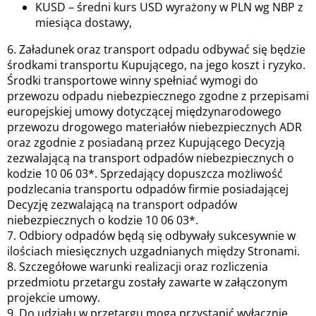
KUSD – średni kurs USD wyrażony w PLN wg NBP z
miesiąca dostawy,
6. Załadunek oraz transport odpadu odbywać się będzie
środkami transportu Kupującego, na jego koszt i ryzyko.
Środki transportowe winny spełniać wymogi do
przewozu odpadu niebezpiecznego zgodne z przepisami
europejskiej umowy dotyczącej międzynarodowego
przewozu drogowego materiałów niebezpiecznych ADR
oraz zgodnie z posiadaną przez Kupującego Decyzją
zezwalającą na transport odpadów niebezpiecznych o
kodzie 10 06 03*. Sprzedający dopuszcza możliwość
podzlecania transportu odpadów firmie posiadającej
Decyzję zezwalającą na transport odpadów
niebezpiecznych o kodzie 10 06 03*.
7. Odbiory odpadów będą się odbywały sukcesywnie w
ilościach miesięcznych uzgadnianych między Stronami.
8. Szczegółowe warunki realizacji oraz rozliczenia
przedmiotu przetargu zostały zawarte w załączonym
projekcie umowy.
9. Do udziału w przetargu mogą przystąpić wyłącznie