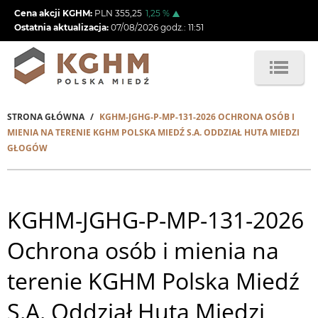
Przejdź
Cena akcji KGHM:
PLN
355,25
1,25
%
do
Ostatnia aktualizacja:
07/08/2026
godz.:
11:51
treści
STRONA GŁÓWNA
KGHM-JGHG-P-MP-131-2026 OCHRONA OSÓB I
Ścieżka
MIENIA NA TERENIE KGHM POLSKA MIEDŹ S.A. ODDZIAŁ HUTA MIEDZI
GŁOGÓW
nawigacyjna
KGHM-JGHG-P-MP-131-2026
Ochrona osób i mienia na
terenie KGHM Polska Miedź
S.A. Oddział Huta Miedzi