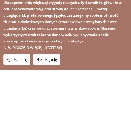
Dla zapewnienia większej wygody naszych użytkowników głównie w
celu dostosowania wyglądu strony do ich preferencji, rodzaju
przeglądarki, preferowanego języka, zastrzegamy sobie możliwość
zbierania dodatkowych danych (standardowo przesyłanych przez
przeglądarkę) oraz wykorzystywania tzw. plików cookie. Możemy
wykorzystywać tak zebrane dane w celu wykonywania analiz
atrakcyjności treści oraz pozostałych statystyk.
Nie, proszę o więcej informacji
Zgadzam się
Nie, dziękuję
Obraz
Obraz
Zapisz się na newsletter
RSS
Footer
OBRAZ
menu
MAPA STRONY
with
icons
2026 KGHM Wszelkie prawa zastrzeżone
Nota prawna
Polityka prywatności
Kontakt
Menu
Platforma sygnalisty
stopka