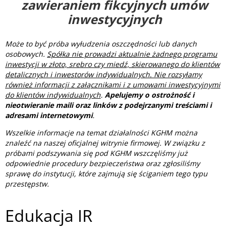
zawieraniem fikcyjnych umów
inwestycyjnych
Może to być próba wyłudzenia oszczędności lub danych
osobowych.
Spółka nie prowadzi aktualnie żadnego programu
inwestycji w złoto, srebro czy miedź, skierowanego do klientów
detalicznych i inwestorów indywidualnych. Nie rozsyłamy
również informacji z załącznikami i z umowami inwestycyjnymi
do klientów indywidualnych
.
Apelujemy o ostrożność i
nieotwieranie maili oraz linków z podejrzanymi treściami i
adresami internetowymi
.
Wszelkie informacje na temat działalności KGHM można
znaleźć na naszej oficjalnej witrynie firmowej. W związku z
próbami podszywania się pod KGHM wszczęliśmy już
odpowiednie procedury bezpieczeństwa oraz zgłosiliśmy
sprawę do instytucji, które zajmują się ściganiem tego typu
przestępstw.
Edukacja IR