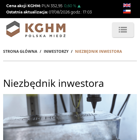
Przejdź
Cena akcji KGHM:
PLN
352,95
0,60
%
do
Ostatnia aktualizacja:
07/08/2026
godz.:
17:03
treści
STRONA GŁÓWNA
INWESTORZY
NIEZBĘDNIK INWESTORA
Ścieżka
nawigacyjna
Niezbędnik inwestora