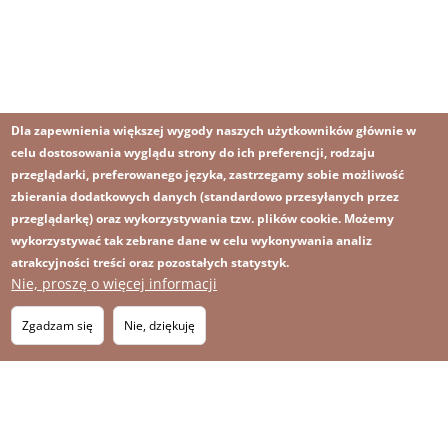
Dla zapewnienia większej wygody naszych użytkowników głównie w
celu dostosowania wyglądu strony do ich preferencji, rodzaju
przeglądarki, preferowanego języka, zastrzegamy sobie możliwość
zbierania dodatkowych danych (standardowo przesyłanych przez
przeglądarkę) oraz wykorzystywania tzw. plików cookie. Możemy
wykorzystywać tak zebrane dane w celu wykonywania analiz
atrakcyjności treści oraz pozostałych statystyk.
Nie, proszę o więcej informacji
Obraz
Obraz
Zapisz się na newsletter
RSS
Footer
Zgadzam się
Nie, dziękuję
OBRAZ
menu
MAPA STRONY
with
icons