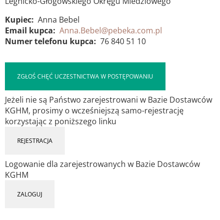
Legnicko-Głogowskiego Okręgu Miedziowego
Kupiec
Anna Bebel
Email kupca
Anna.Bebel@pebeka.com.pl
Numer telefonu kupca
76 840 51 10
ZGŁOŚ CHĘĆ UCZESTNICTWA W POSTĘPOWANIU
Jeżeli nie są Państwo zarejestrowani w Bazie Dostawców
KGHM, prosimy o wcześniejszą samo-rejestrację
korzystając z poniższego linku
REJESTRACJA
Logowanie dla zarejestrowanych w Bazie Dostawców
KGHM
ZALOGUJ