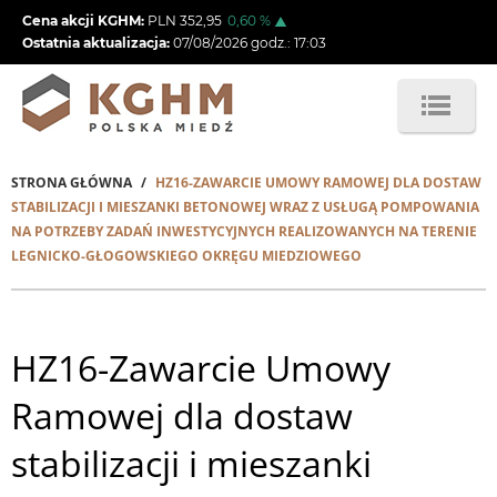
Przejdź
Cena akcji KGHM:
PLN
352,95
0,60
%
do
Ostatnia aktualizacja:
07/08/2026
godz.:
17:03
treści
STRONA GŁÓWNA
HZ16-ZAWARCIE UMOWY RAMOWEJ DLA DOSTAW
Ścieżka
STABILIZACJI I MIESZANKI BETONOWEJ WRAZ Z USŁUGĄ POMPOWANIA
NA POTRZEBY ZADAŃ INWESTYCYJNYCH REALIZOWANYCH NA TERENIE
nawigacyjna
LEGNICKO-GŁOGOWSKIEGO OKRĘGU MIEDZIOWEGO
HZ16-Zawarcie Umowy
Ramowej dla dostaw
stabilizacji i mieszanki