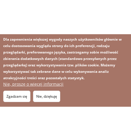
Dla zapewnienia większej wygody naszych użytkowników głównie w
celu dostosowania wyglądu strony do ich preferencji, rodzaju
przeglądarki, preferowanego języka, zastrzegamy sobie możliwość
zbierania dodatkowych danych (standardowo przesyłanych przez
przeglądarkę) oraz wykorzystywania tzw. plików cookie. Możemy
wykorzystywać tak zebrane dane w celu wykonywania analiz
atrakcyjności treści oraz pozostałych statystyk.
Nie, proszę o więcej informacji
Obraz
Obraz
Zapisz się na newsletter
RSS
Footer
Zgadzam się
Nie, dziękuję
OBRAZ
menu
MAPA STRONY
with
icons