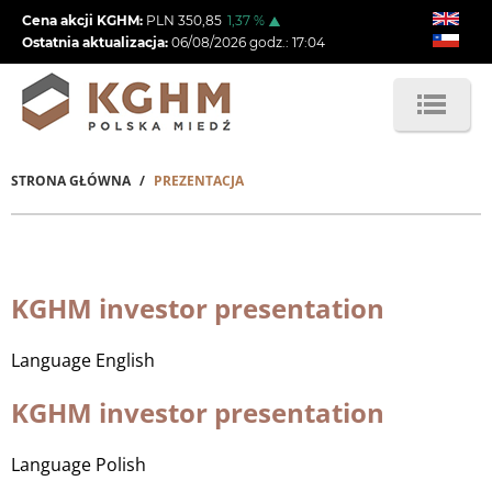
Przejdź
Cena akcji KGHM:
PLN
350,85
1,37
%
do
Ostatnia aktualizacja:
06/08/2026
godz.:
17:04
treści
STRONA GŁÓWNA
PREZENTACJA
Ścieżka
nawigacyjna
KGHM investor presentation
Language
English
KGHM investor presentation
Language
Polish