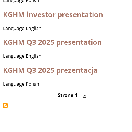
Language
Polish
KGHM investor presentation
Language
English
KGHM Q3 2025 presentation
Language
English
KGHM Q3 2025 prezentacja
Language
Polish
Strona 1
Następna
››
Stronicowanie
strona