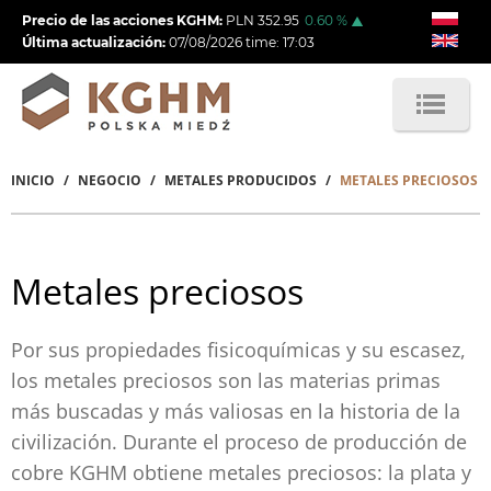
Pasar
Precio de las acciones KGHM:
PLN
352.95
0.60
%
al
Última actualización:
07/08/2026
time:
17:03
contenido
principal
INICIO
NEGOCIO
METALES PRODUCIDOS
METALES PRECIOSOS
Sobrescribir
enlaces
de
Metales preciosos
ayuda
a
Por sus propiedades fisicoquímicas y su escasez,
los metales preciosos son las materias primas
la
más buscadas y más valiosas en la historia de la
navegación
civilización. Durante el proceso de producción de
cobre KGHM obtiene metales preciosos: la plata y