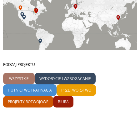
RODZAJ PROJEKTU
-WSZYSTKIE-
WYDOBYCIE I WZBOGACANIE
HUTNICTWO I RAFINACJA
PRZETWÓRSTWO
PROJEKTY ROZWOJOWE
BIURA