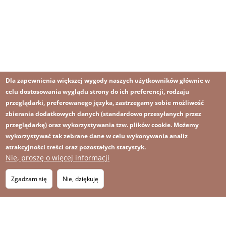
Dla zapewnienia większej wygody naszych użytkowników głównie w
celu dostosowania wyglądu strony do ich preferencji, rodzaju
przeglądarki, preferowanego języka, zastrzegamy sobie możliwość
zbierania dodatkowych danych (standardowo przesyłanych przez
przeglądarkę) oraz wykorzystywania tzw. plików cookie. Możemy
wykorzystywać tak zebrane dane w celu wykonywania analiz
atrakcyjności treści oraz pozostałych statystyk.
Nie, proszę o więcej informacji
Obraz
Obraz
Zapisz się na newsletter
RSS
Footer
Zgadzam się
Nie, dziękuję
OBRAZ
menu
MAPA STRONY
with
icons