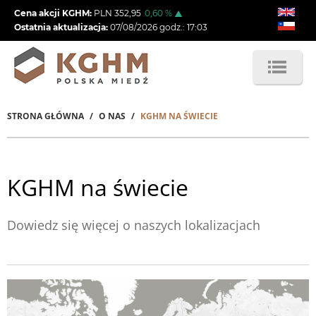
Przejdź
Cena akcji KGHM:
PLN
352,95
0,60
%
do
Ostatnia aktualizacja:
07/08/2026
godz.:
17:03
treści
STRONA GŁÓWNA
O NAS
KGHM NA ŚWIECIE
Ścieżka
nawigacyjna
KGHM na świecie
Dowiedz się więcej o naszych lokalizacjach