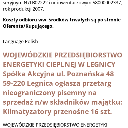
seryjnym N7LB02222 i nr inwentarzowym 58000002337,
rok produkcji 2007.
Koszty odbioru ww. środków trwałych są po stronie
Oferenta/Kupującego.
Language
Polish
WOJEWÓDZKIE PRZEDSIĘBIORSTWO
ENERGETYKI CIEPLNEJ W LEGNICY
Spółka Akcyjna ul. Poznańska 48
59-220 Legnica ogłasza przetarg
nieograniczony pisemny na
sprzedaż n/w składników majątku:
Klimatyzatory przenośne 16 szt.
WOJEWÓDZKIE PRZEDSIĘBIORSTWO ENERGETYKI