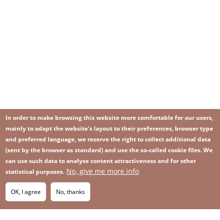
In order to make browsing this website more comfortable for our users,
mainly to adapt the website's layout to their preferences, browser type
and preferred language, we reserve the right to collect additional data
(sent by the browser as standard) and use the so-called cookie files. We
can use such data to analyse content attractiveness and for other
No, give me more info
Image
statistical purposes.
Image
Join our newsletter
RSS
Footer
OK, I agree
No, thanks
IMAGE
menu
SITEMAP
with