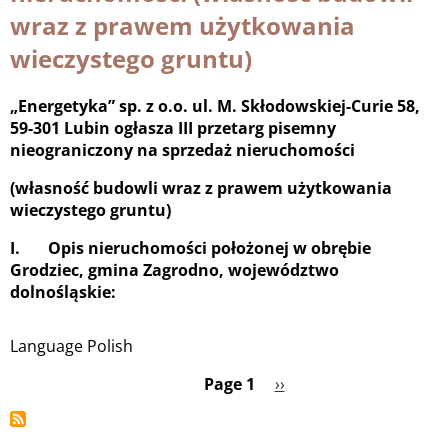
wraz z prawem użytkowania
wieczystego gruntu)
„Energetyka” sp. z o.o. ul. M. Skłodowskiej-Curie 58,
59-301 Lubin ogłasza III przetarg pisemny
nieograniczony na sprzedaż nieruchomości
(własność budowli wraz z prawem użytkowania
wieczystego gruntu)
I. Opis nieruchomości położonej w obrębie
Grodziec, gmina Zagrodno, województwo
dolnośląskie:
Language
Polish
Page 1
Next
››
Pagination
page