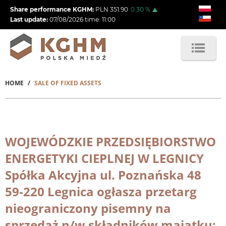
Skip
Share performance KGHM:
PLN
351.90
0.30
%
to
Last update:
07/08/2026
time:
11:00
main
content
HOME
SALE OF FIXED ASSETS
Breadcrumb
WOJEWÓDZKIE PRZEDSIĘBIORSTWO
ENERGETYKI CIEPLNEJ W LEGNICY
Spółka Akcyjna ul. Poznańska 48
59-220 Legnica ogłasza przetarg
nieograniczony pisemny na
sprzedaż n/w składników majątku: