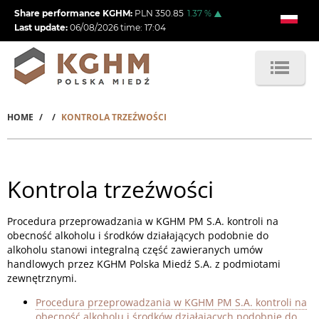
Skip
Share performance KGHM:
PLN
350.85
1.37
%
to
Last update:
06/08/2026
time:
17:04
main
content
HOME
KONTROLA TRZEŹWOŚCI
Breadcrumb
Kontrola trzeźwości
Procedura przeprowadzania w KGHM PM S.A. kontroli na
obecność alkoholu i środków działających podobnie do
alkoholu stanowi integralną część zawieranych umów
handlowych przez KGHM Polska Miedź S.A. z podmiotami
zewnętrznymi.
Procedura przeprowadzania w KGHM PM S.A. kontroli na
obecność alkoholu i środków działających podobnie do