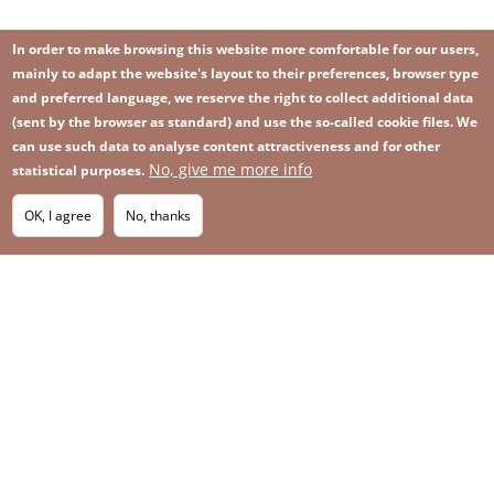
In order to make browsing this website more comfortable for our users,
mainly to adapt the website's layout to their preferences, browser type
and preferred language, we reserve the right to collect additional data
(sent by the browser as standard) and use the so-called cookie files. We
can use such data to analyse content attractiveness and for other
No, give me more info
Image
statistical purposes.
Image
Join our newsletter
RSS
Footer
OK, I agree
No, thanks
IMAGE
menu
SITEMAP
with
icons
2026 KGHM All Rights Reserved
Legal informations
Privacy Policy
Contact
Footer
Whistleblowing platform
menu