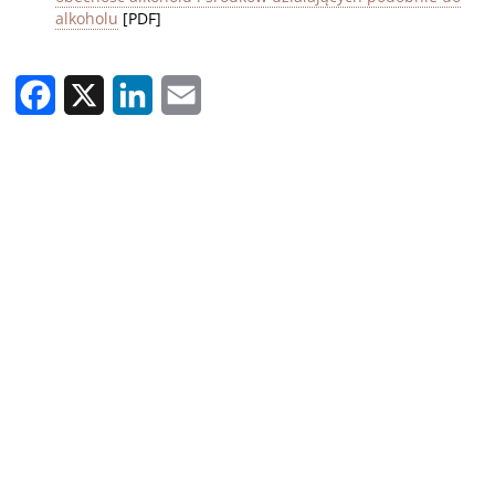
alkoholu
[PDF]
Facebook
X
LinkedIn
Email