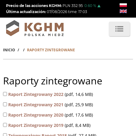
Pasar
Precio de las acciones KGHM:
PLN
352.95
0.60
%
al
Última actualización:
07/08/2026
time:
17:03
contenido
principal
INICIO
RAPORTY ZINTEGROWANE
Sobrescribir
enlaces
de
Raporty zintegrowane
ayuda
Raport Zintegrowany 2022
(pdf, 14,6 MB)
a
Raport Zintegrowany 2021
(pdf, 25,9 MB)
la
Raport Zintegrowany 2020
(pdf, 17,6 MB)
navegación
Raport Zintegrowany 2019
(pdf, 8,4 MB)
Zrównoważony Raport 2018
(pdf, 27,4 MB)