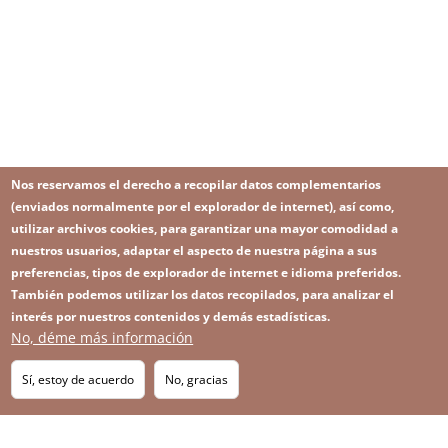
Nos reservamos el derecho a recopilar datos complementarios
(enviados normalmente por el explorador de internet), así como,
utilizar archivos cookies, para garantizar una mayor comodidad a
nuestros usuarios, adaptar el aspecto de nuestra página a sus
preferencias, tipos de explorador de internet e idioma preferidos.
También podemos utilizar los datos recopilados, para analizar el
interés por nuestros contenidos y demás estadísticas.
No, déme más información
Image
Image
Suscríbase a nuestro Newsletter
RSS
Footer
Sí, estoy de acuerdo
No, gracias
IMAGE
menu
SITEMAP
with